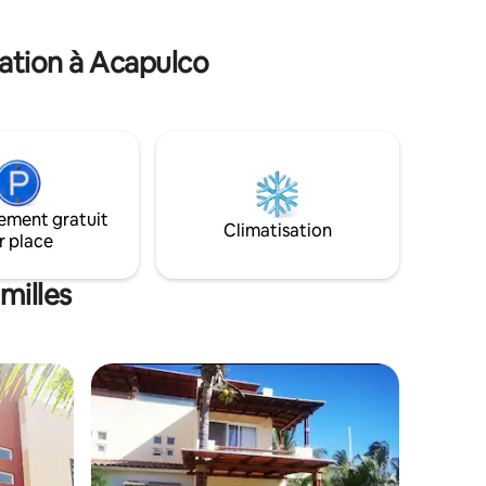
ès, nous
que Bonfil et Princess. À 10 min de
avec SKY
ccéder au
l'aéroport et à 5 min du centre
principale
ion
commercial Isla (en cours d'amélioration
cation à Acapulco
après l'ouragan Otis).
ement gratuit
Climatisation
r place
milles