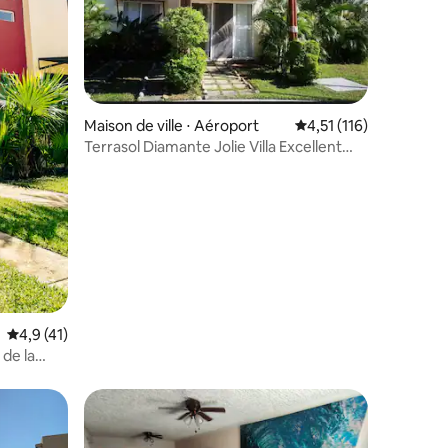
ntaires : 4,78 sur 5
Maison de ville ⋅ Aéroport
Évaluation moyenne su
4,51 (116)
Terrasol Diamante Jolie Villa Excellent
emplacement
Évaluation moyenne sur la base de 41 commentaires : 4,9 sur 5
4,9 (41)
de la