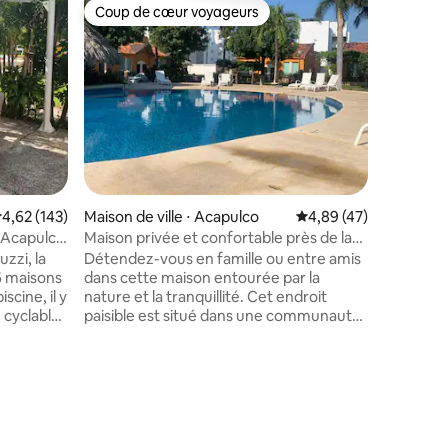
Coup de cœur voyageurs
Coup de cœur voyageurs
Maison de
Casa Aca
valuation moyenne sur la base de 143 commentaires : 4,62 sur 5
4,62 (143)
Maison de ville ⋅ Acapulco
Évaluation moyenne su
4,89 (47)
en Vidan
Villa de 
à Acapulco
Maison privée et confortable près de la
dans le c
mer
uzzi, la
Détendez-vous en famille ou entre amis
super éq
6 maisons
dans cette maison entourée par la
vous ne 
scine, il y
nature et la tranquillité. Cet endroit
vacances. Toutes les chambres on
e cyclable
paisible est situé dans une communauté
rideaux 
 terrain
fermée, dans le quartier le plus calme de
puissiez
s où vous
la belle et emblématique Acapulco
sans que 
s. En face
Diamante, entouré de tous les services
taires : 4,58 sur 5
dérange. Aussi toute la maison dispo
 boulevard
et restaurants pour profiter de votre
D'AIR A/
séjour et à quelques minutes en voiture
chambres
rtuguero.
des plages chaudes du Pacifique, telles
et télév