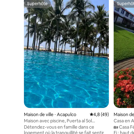
Superhôte
Superhô
Superhôte
Superhô
Maison de ville ⋅ Acapulco
Évaluation moyenne s
4,8 (49)
Maison de 
Maison avec piscine, Puerta al Sol
Casa en 
Acapulco Diamante
A/A,Alberc
Détendez-vous en famille dans ce
​🏡 Casa Fé
logement où la tranquillité se fait sentir
Fi : haut 