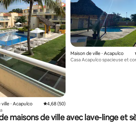
r la base de 11 commentaires : 4,91 sur 5
Maison de ville ⋅ Acapulco
Casa Acapulco spacieuse et co
en face de la piscine
ville ⋅ Acapulco
Évaluation moyenne sur la base de 50 commen
4,68 (50)
la
de maisons de ville avec lave-linge et s