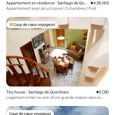
Appartement en résidence ⋅ Santiago de Quer
Évaluation mo
4,95 (40)
étaro
Appartement avec jacuzzi privé | 3 chambres | Post
Coup de cœur voyageurs
Coups de cœur voyageurs les plus appréciés
Tiny house ⋅ Santiago de Querétaro
Évaluation
5 (28)
Logement entier au sein d'une grande maison dans le
centre
Coup de cœur voyageurs