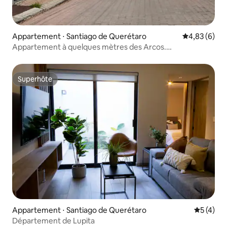
Appartement ⋅ Santiago de Querétaro
Évaluation m
4,83 (6)
Appartement à quelques mètres des Arcos.
Emplacement imbattable
Superhôte
Superhôte
Appartement ⋅ Santiago de Querétaro
Évaluatio
5 (4)
Département de Lupita