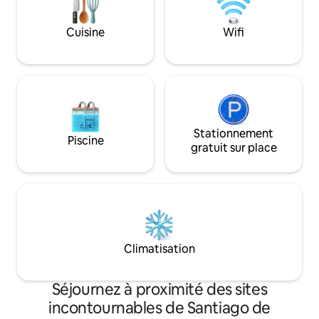
Idéalement situé à seulement 8 minutes
un quartier piétonn
de l'aqueduc emblématique de
confort ultime à u
Querétaro (Los Arcos).
Cuisine
Wifi
qualité-prix.
Stationnement
Piscine
gratuit sur place
Climatisation
Séjournez à proximité des sites
incontournables de Santiago de