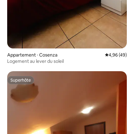
Appartement ⋅ Cosenza
Évaluation mo
4,96 (49)
Logement au lever du soleil
Superhôte
Superhôte