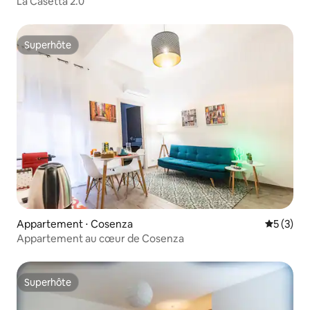
La Casetta 2.0
Superhôte
Superhôte
Appartement ⋅ Cosenza
Évaluatio
5 (3)
Appartement au cœur de Cosenza
Superhôte
Superhôte