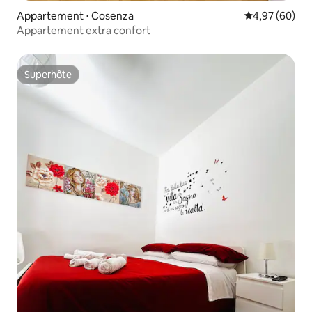
Appartement ⋅ Cosenza
Évaluation mo
4,97 (60)
Appartement extra confort
Superhôte
Superhôte