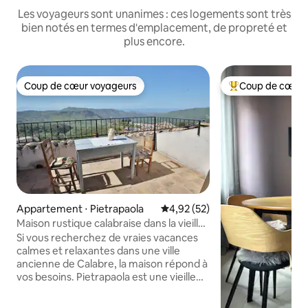
Les voyageurs sont unanimes : ces logements sont très
bien notés en termes d'emplacement, de propreté et
plus encore.
Coup de cœur voyageurs
Coup de cœur 
Coup de cœur voyageurs
Coups de cœur vo
Appartement ⋅ Pietrapaola
Évaluation moyenne sur la base
4,92 (52)
Maison rustique calabraise dans la vieille
ville
Si vous recherchez de vraies vacances
calmes et relaxantes dans une ville
ancienne de Calabre, la maison répond à
vos besoins. Pietrapaola est une vieille
ville, à 12 km de la mer Ionienne.
Aujourd'hui, seulement 200 personnes