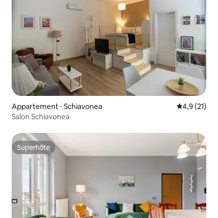
Appartement ⋅ Schiavonea
Évaluation m
4,9 (21)
Salon Schiavonea
Superhôte
Superhôte