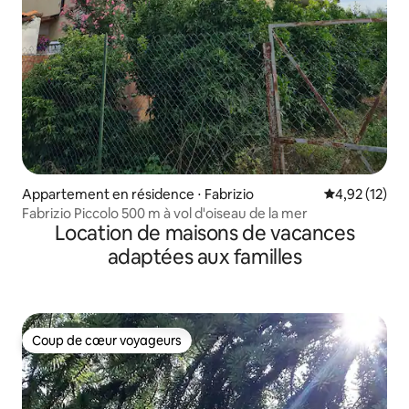
Appartement en résidence ⋅ Fabrizio
Évaluation mo
4,92 (12)
Fabrizio Piccolo 500 m à vol d'oiseau de la mer
Location de maisons de vacances
adaptées aux familles
Coup de cœur voyageurs
Coup de cœur voyageurs