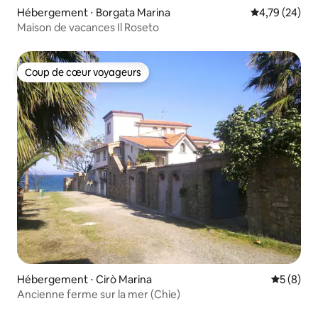
Hébergement ⋅ Borgata Marina
Évaluation mo
4,79 (24)
Maison de vacances Il Roseto
Coup de cœur voyageurs
Coup de cœur voyageurs
Hébergement ⋅ Cirò Marina
Évaluatio
5 (8)
Ancienne ferme sur la mer (Chie)