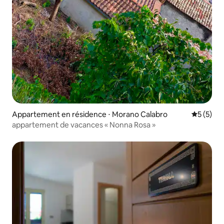
Appartement en résidence ⋅ Morano Calabro
Évaluatio
5 (5)
appartement de vacances « Nonna Rosa »