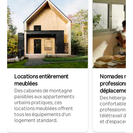
Locations entièrement
Nomades num
meublées
professionnel
déplacement
Des cabanes de montagne
paisibles aux appartements
Des hébergem
urbains pratiques, ces
confortables p
locations meublées offrent
professionnels
tous les équipements d'un
télétravail dis
logement standard.
et d'espaces de