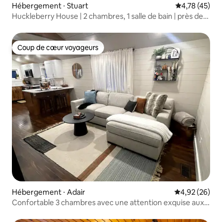
Hébergement ⋅ Stuart
Évaluation mo
4,78 (45)
Huckleberry House | 2 chambres, 1 salle de bain | près de
l'I-80
Coup de cœur voyageurs
Coup de cœur voyageurs
Hébergement ⋅ Adair
Évaluation mo
4,92 (26)
Confortable 3 chambres avec une attention exquise aux
détails !