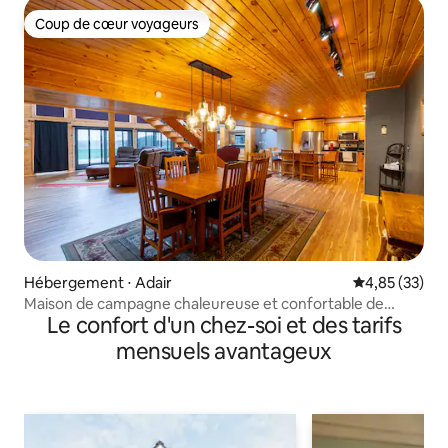
Coup de cœur voyageurs
Coup de cœur voyageurs
Hébergement ⋅ Adair
Évaluation mo
4,85 (33)
Maison de campagne chaleureuse et confortable de
Le confort d'un chez-soi et des tarifs
4 chambres de style gîte
mensuels avantageux