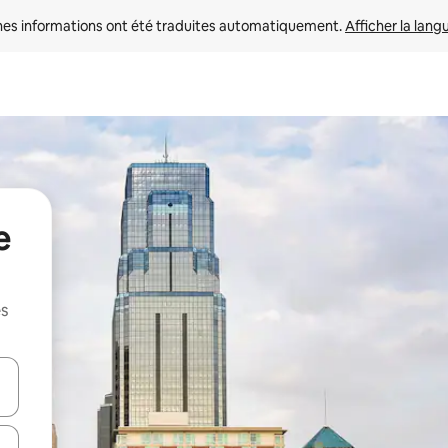
nes informations ont été traduites automatiquement. 
Afficher la lang
e
es
hes vers le haut et vers le bas pour les parcourir ou en appuyant et en fai