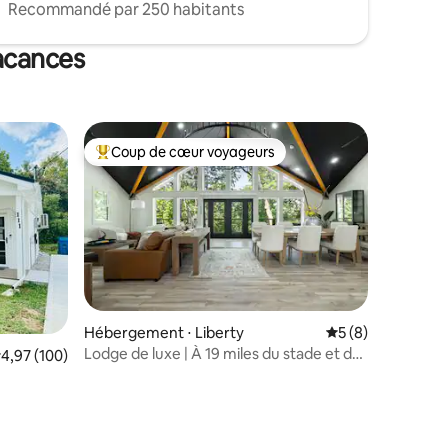
Recommandé par 250 habitants
vacances
Coup de cœur voyageurs
lus appréciés
Coups de cœur voyageurs les plus appréciés
ntaires : 4,92 sur 5
Hébergement ⋅ Liberty
Évaluation moyenn
5 (8)
Lodge de luxe | À 19 miles du stade et de
valuation moyenne sur la base de 100 commentaires : 4,97 sur 5
4,97 (100)
MCI | Capacité d'hébergement de
10 personnes