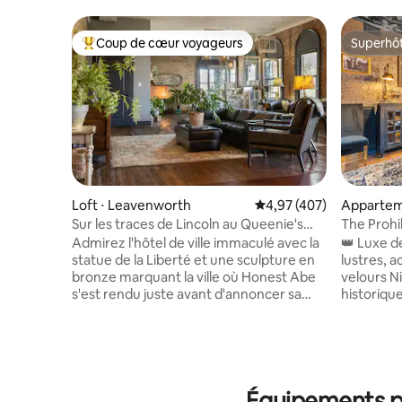
Coup de cœur voyageurs
Superhô
Coups de cœur voyageurs les plus appréciés
Superhô
Loft ⋅ Leavenworth
Évaluation moyenne sur 
4,97 (407)
Apparteme
Sur les traces de Lincoln au Queenie's
The Prohi
Loft à Leavenworth
centre-vil
Admirez l'hôtel de ville immaculé avec la
👑 Luxe d
statue de la Liberté et une sculpture en
lustres, 
bronze marquant la ville où Honest Abe
velours N
s'est rendu juste avant d'annoncer sa
historiqu
candidature à la présidence. Les briques
marche du
et le bois durs d'origine de cette maison
arrêt de t
unique de 170 ans ont résisté à l'épreuve
À quelque
du temps. Prenez un ascenseur (ou les
vie noctu
escaliers) jusqu'au 2e étage. Situé au
Capacité 
Équipements po
cœur du centre-ville historique de
chambres k