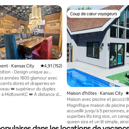
te
Coup de cœur voyageurs
te
Coup de cœur voyageurs
la base de 407 commentaires : 4,97 sur 5
nt ⋅ Kansas City
Évaluation moyenne sur la base de 152 comme
4,91 (152)
bition - Design unique au
le
es années 1800 glamour avec
accents dorés et draperies en
iveau 👑 supérieur du duplex
Maison d'hôtes ⋅ Kansas City
É
e à MidtownKC 👑 À distance de
Maison avec piscine et jacuzzi B
 théâtre Uptown et du nouvel
Walnut KC
Magnifique maison de piscine 
ramway de la rue principale ! 👑
accueillir jusqu'à 5 personnes,
s minutes de Westport et de la
superbes lits king size, un canap
rne du centre-ville de KC 👑
queen size et un lit simple, ains
d'accueil de 4 personnes avec 2
pulaires dans les locations de vacance
belle salle de bains complète, 
ing size et 1 salle de bain avec