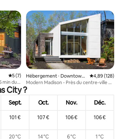
Évaluation moyenne sur la base de 7 commentaires : 5 sur 5
5 (7)
mmentaires : 5 sur 5
Hébergement ⋅ Downtown
Évaluation moyenne sur
4,89 (128)
Kansas City
5 min du
Modern Madison - Près du centre-ville et
s City ?
de Crossroads
Sept.
Oct.
Nov.
Déc.
101 €
107 €
106 €
106 €
20 °C
14 °C
6 °C
1 °C