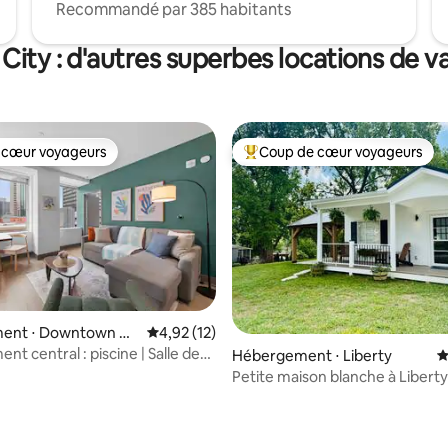
Recommandé par 385 habitants
City : d'autres superbes locations de 
 cœur voyageurs
Coup de cœur voyageurs
 cœur voyageurs
Coups de cœur voyageurs les p
ent ⋅ Downtown Ka
Évaluation moyenne sur la base de 12 comme
4,92 (12)
t central : piscine | Salle de
Hébergement ⋅ Liberty
É
rking gratuit | Centre-ville
Petite maison blanche à Liberty
ur la base de 82 commentaires : 4,9 sur 5