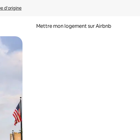
ue d'origine
Mettre mon logement sur Airbnb
sant glisser.