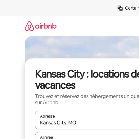
Aller
Certai
directement
au
contenu
Kansas City : locations d
vacances
Trouvez et réservez des hébergements uniqu
sur Airbnb
Adresse
Lorsque les résultats s'affichent, utilisez les flèc
Arrivée