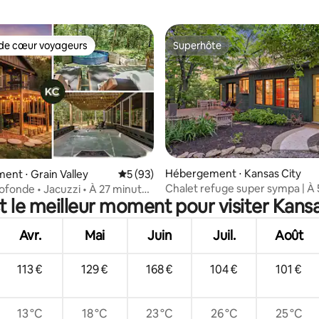
de cœur voyageurs
Superhôte
 cœur voyageurs les plus appréciés
Superhôte
Hébergement ⋅ Kansas City
 la base de 95 commentaires : 4,95 sur 5
nt ⋅ Grain Valley
Évaluation moyenne sur la base de 93 co
5 (93)
Chalet refuge super sympa | À 
rofonde • Jacuzzi • À 27 minutes
t le meilleur moment pour visiter Kansa
centre-ville de Kansas City
ead
Avr.
Mai
Juin
Juil.
Août
113 €
129 €
168 €
104 €
101 €
13 °C
18 °C
23 °C
26 °C
25 °C