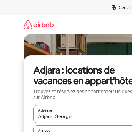
Aller
Certai
directement
au
contenu
Adjara : locations de
vacances en appart'hôte
Trouvez et réservez des appart'hôtels uniques
sur Airbnb
Adresse
Lorsque les résultats s'affichent, utilisez les flèc
Arrivée