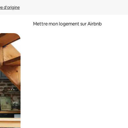
ue d'origine
Mettre mon logement sur Airbnb
sant glisser.