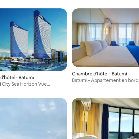
ur la base de 3 commentaires : 4,33 sur 5
Chambre d'hôtel ⋅ Batumi
'hôtel ⋅ Batumi
Batumi - Appartement en bord
i City Sea Horizon Vue
dans un hôtel 5 étoiles
e sur la mer