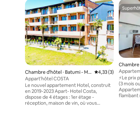
Superhô
Superhô
Chambre d
Apparteme
Chambre d'hôtel ⋅ Batumi - Ma
Évaluation moyenne s
4,33 (3)
chambre a
⚡️Le prix
khinjauri
Appart'hôtel COSTA
mer
(3 mois ou
Le nouvel appartement Hotel, construit
Apparteme
en 2019-2023 Apart- Hotel Costa,
flambant 
dispose de 4 étages : 1er étage -
fenêtres 
réception, maison de vin, où vous
vous pourr
pouvez acheter du vin et de chacha à la
et la montagne. Orbi Res
maison, première classe ! Lobby bar où
et service
vous pourrez vous asseoir et socialiser,
Beaucoup 
un restaurant qui fonctionnera le matin
proximité.
pour les petits déjeuners le matin, et
grand cen
après 14 h pour accueillir des voyageurs