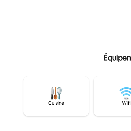
à 50 m, e
et travailler sur le menu (meilleurs plats
L'apparte
géorgiens) 2 et 3 étages sont des
pour les 
chambres confortables de 3 lits, avec
durée, a
toutes les équipements ! Appartement
réfrigéra
neuf au 4ème étage, avec tout ce qu'il
Nespresso e
faut ! Vous y trouverez également une
internet 
terrasse, un coin salon dans la rue. Nous
serons très heureux de vous voir chez
nous et rendrons vos vacances aussi
confortables, agréables et mémorables
Équipeme
que possible !
Cuisine
Wifi