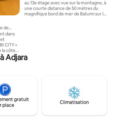
au 13e étage avec vue sur la montagne, à
une courte distance de 50 mètres du
magnifique bord de mer de Batumi sur le
boulevard. Vous trouverez également un
centre commercial moderne, un parc et
re de
des restaurants à proximité. Toit
nt dans
incroyable (bar, piscine et cinéma) en
 et
été. Le lit confortable et les installations
RBI CITY »
modernes dans l'appartement
 la côte
impeccable. Je recommande mon
 à Adjara
logement pour les couples, les
rouve à 20
aventuriers en solo, les voyageurs
 minutes
d'affaires et les familles.
. Le
une vue
y a
ue à
 accès
ement gratuit
pouvons
Climatisation
r place
manière
otre