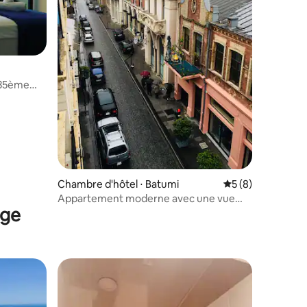
 35ème
Chambre d'hôtel ⋅ Batumi
Évaluation moyenn
5 (8)
Appartement moderne avec une vue
nge
magnifique sur la Piazza