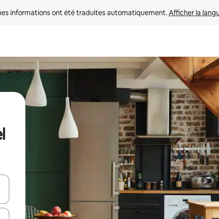
nes informations ont été traduites automatiquement. 
Afficher la lang
l
hes vers le haut et vers le bas pour les parcourir ou en appuyant et en fai