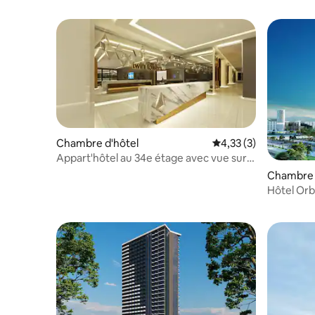
Chambre d'hôtel
Évaluation moyenne s
4,33 (3)
Appart'hôtel au 34e étage avec vue sur
la mer à Batumi
Chambre d
Hôtel Orb
imprenabl