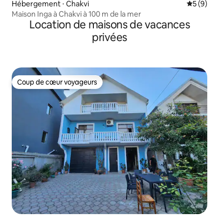
Hébergement ⋅ Chakvi
Évaluatio
5 (9)
Maison Inga à Chakvi à 100 m de la mer
Location de maisons de vacances
privées
Coup de cœur voyageurs
Coup de cœur voyageurs