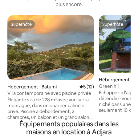
plus encore.
Superhôte
Superhôte
Superhôte
Superhôte
Hébergement ⋅ B
Green hill
Hébergement ⋅ Batumi
Évaluation moyenne sur la b
5 (12)
Échappez à l'agitati
Villa contemporaine avec piscine privée
détendez-vous au 
Élégante villa de 228 m² avec vue sur la
niché dans une vég
montagne, dans un quartier calme et
seulement 10 kilo
privé. Piscine à débordement, 2
Green Cape, près 
chambres, un balcon et un grand salon
Batumi. Ici, la beau
Équipements populaires dans les
avec cuisine et accès direct à la terrasse.
vues panoramiques
À seulement 3 km de l'une des plus
maisons en location à Adjara
Noire, la tranquillité
belles plages de Géorgie. Les 2 derniers