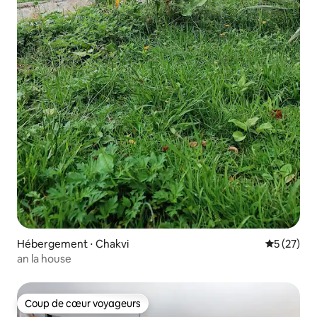
Hébergement ⋅ Chakvi
Évaluation
5 (27)
an la house
Coup de cœur voyageurs
Coup de cœur voyageurs