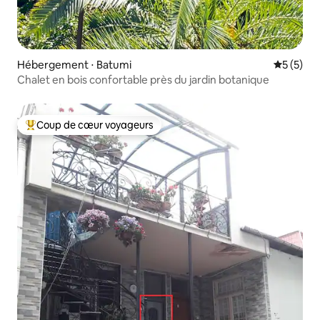
Hébergement ⋅ Batumi
Évaluatio
5 (5)
Chalet en bois confortable près du jardin botanique
Coup de cœur voyageurs
Coups de cœur voyageurs les plus appréciés