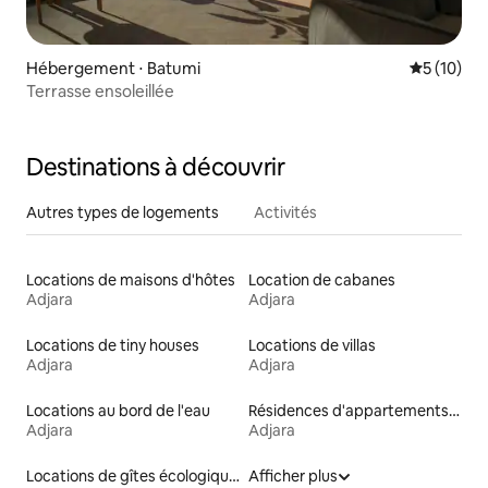
Hébergement ⋅ Batumi
Évaluation
5 (10)
Terrasse ensoleillée
Destinations à découvrir
Autres types de logements
Activités
Locations de maisons d'hôtes
Location de cabanes
Adjara
Adjara
Locations de tiny houses
Locations de villas
Adjara
Adjara
Locations au bord de l'eau
Résidences d'appartements en location
Adjara
Adjara
Locations de gîtes écologiques
Afficher plus