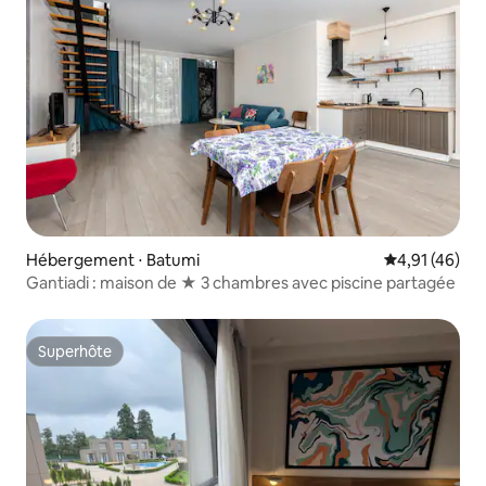
Hébergement ⋅ Batumi
Évaluation mo
4,91 (46)
Gantiadi : maison de ★ 3 chambres avec piscine partagée
Superhôte
Superhôte