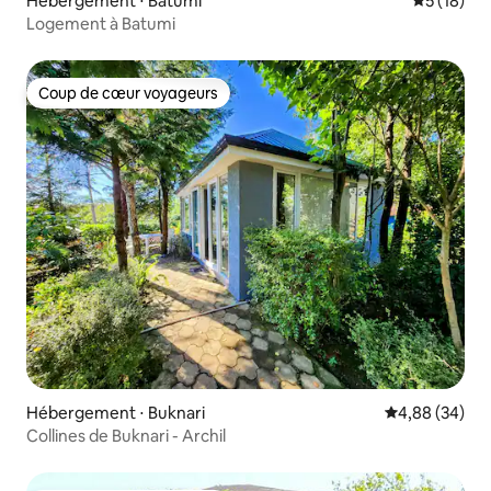
Hébergement ⋅ Batumi
Évaluation
5 (18)
Logement à Batumi
Coup de cœur voyageurs
Coup de cœur voyageurs
Hébergement ⋅ Buknari
Évaluation mo
4,88 (34)
Collines de Buknari - Archil