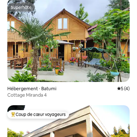
Superhôte
Superhôte
Hébergement ⋅ Batumi
Évaluatio
5 (4)
Cottage Miranda 4
Coup de cœur voyageurs
Coups de cœur voyageurs les plus appréciés