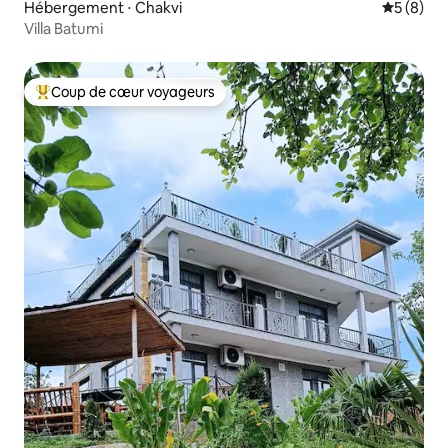
Hébergement ⋅ Chakvi
Évaluatio
5 (8)
Villa Batumi
Coup de cœur voyageurs
Coups de cœur voyageurs les plus appréciés