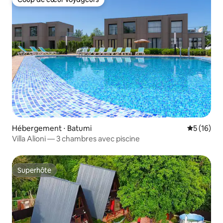
Coup de cœur voyageurs
Hébergement ⋅ Batumi
Évaluation
5 (16)
Villa Alioni — 3 chambres avec piscine
Superhôte
Superhôte