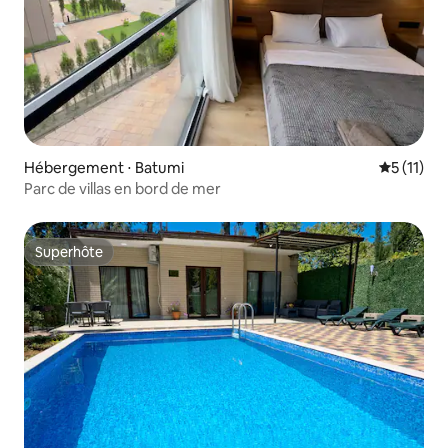
Hébergement ⋅ Batumi
Évaluatio
5 (11)
Parc de villas en bord de mer
Superhôte
Superhôte