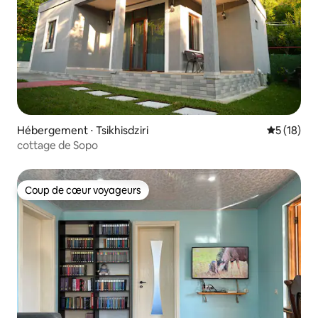
Hébergement ⋅ Tsikhisdziri
Évaluation
5 (18)
cottage de Sopo
Coup de cœur voyageurs
Coup de cœur voyageurs