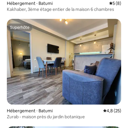
Hébergement ⋅ Batumi
Évaluatio
5 (8)
Kakhaber, 3ème étage entier de la maison 6 chambres
Superhôte
Superhôte
Hébergement ⋅ Batumi
Évaluation m
4,8 (25)
Zurab - maison près du jardin botanique