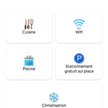
rencontrent en pa
kilomètres sont en montée sur une
seulement 7 à 8 m
route de montagne, qui est inégale sur
vous pouvez rejoin
certains tronçons. Des travaux de
Noire, où le littor
construction sont en cours à proximité :
fascinantes sur la
les gros travaux sont terminés, mais un
sûrement émerveil
léger bruit est possible pendant la
journée. Le prix de l'hébergement a été
Cuisine
Wifi
réduit en conséquence.
Stationnement
Piscine
gratuit sur place
Climatisation