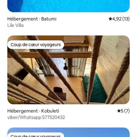
Hébergement ⋅ Batumi
Évaluation mo
4,92 (13)
Lile Villa
Coup de cœur voyageurs
Coup de cœur voyageurs
Hébergement ⋅ Kobuleti
Évaluatio
5 (7)
viber/Whatsapp 577520432
Coup de cœur voyageurs