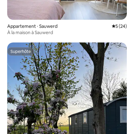
Appartement ⋅ Sauwerd
Évaluation
5 (24)
À la maison à Sauwerd
Superhôte
Superhôte