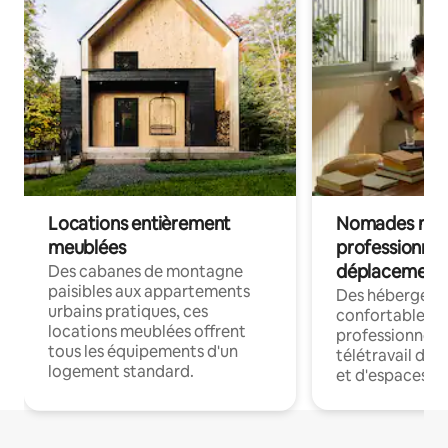
Locations entièrement
Nomades num
meublées
professionnel
déplacement
Des cabanes de montagne
paisibles aux appartements
Des hébergem
urbains pratiques, ces
confortables p
locations meublées offrent
professionnels
tous les équipements d'un
télétravail dis
logement standard.
et d'espaces de