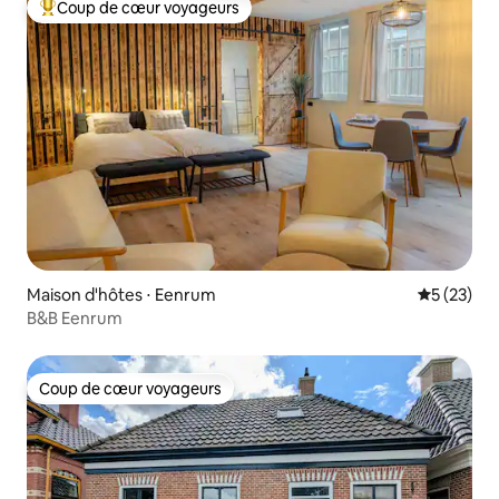
Coup de cœur voyageurs
Coups de cœur voyageurs les plus appréciés
Maison d'hôtes ⋅ Eenrum
Évaluation
5 (23)
B&B Eenrum
Coup de cœur voyageurs
Coup de cœur voyageurs