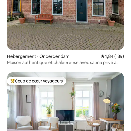
Hébergement ⋅ Onderdendam
Évaluation moy
4,84 (139)
Maison authentique et chaleureuse avec sauna privé à
Groningue
Coup de cœur voyageurs
Coups de cœur voyageurs les plus appréciés