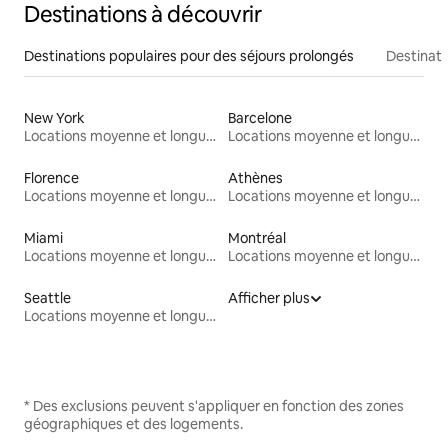
Destinations à découvrir
Destinations populaires pour des séjours prolongés
Destinati
New York
Barcelone
Locations moyenne et longue durée
Locations moyenne et longue durée
Florence
Athènes
Locations moyenne et longue durée
Locations moyenne et longue durée
Miami
Montréal
Locations moyenne et longue durée
Locations moyenne et longue durée
Seattle
Afficher plus
Locations moyenne et longue durée
* Des exclusions peuvent s'appliquer en fonction des zones
géographiques et des logements.