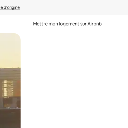
ue d'origine
Mettre mon logement sur Airbnb
sant glisser.