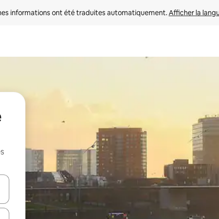
nes informations ont été traduites automatiquement. 
Afficher la lang
e
es
hes vers le haut et vers le bas pour les parcourir ou en appuyant et en fai