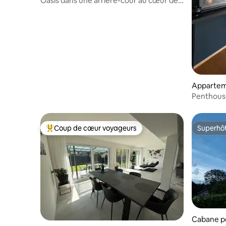
Oasis dans une arrière-cour au cœur de
la ville
Apparte
Penthouse
terrasse
Coup de cœur voyageurs
Superhô
Coups de cœur voyageurs les plus appréciés
Superhô
Cabane p