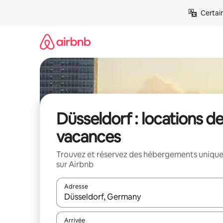
Aller
Certai
directement
au
contenu
Düsseldorf : locations d
vacances
Trouvez et réservez des hébergements uniqu
sur Airbnb
Adresse
Lorsque les résultats s'affichent, utilisez les flèc
Arrivée