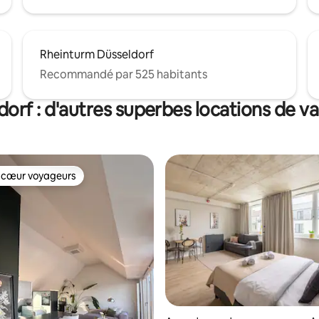
Rheinturm Düsseldorf
Recommandé par 525 habitants
dorf : d'autres superbes locations de v
 cœur voyageurs
 cœur voyageurs
 la base de 88 commentaires : 4,88 sur 5