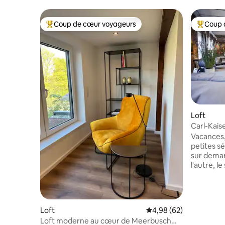
Coup de cœur voyageurs
Coup 
Coups de cœur voyageurs les plus appréciés
Coups de
Loft
Carl-Kaise
Ddorf, C
Vacances,
petites s
sur dema
l'autre, l
sur la mê
fabricati
rénovée, 
fait tour
Loft
Évaluation moyenne sur
4,98 (62)
lentement.
Loft moderne au cœur de Meerbusch
min du cen