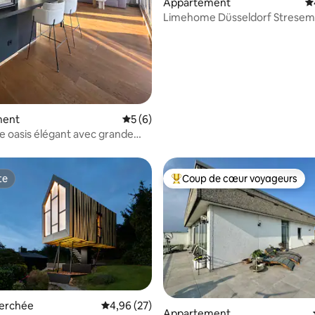
Appartement
É
Limehome Düsseldorf Stresem
Suite + Canapé-lit
ment
Évaluation moyenne sur la base de 6 co
5 (6)
 oasis élégant avec grande
te
Coup de cœur voyageurs
te
Coups de cœur voyageurs les p
erchée
Évaluation moyenne sur la base de 27 commen
4,96 (27)
Appartement