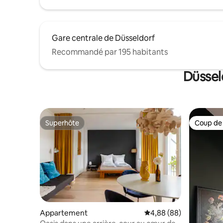
Gare centrale de Düsseldorf
Recommandé par 195 habitants
Düssel
Superhôte
Coup de
Superhôte
Coup de
Appartement
Évaluation moyenne sur
4,88 (88)