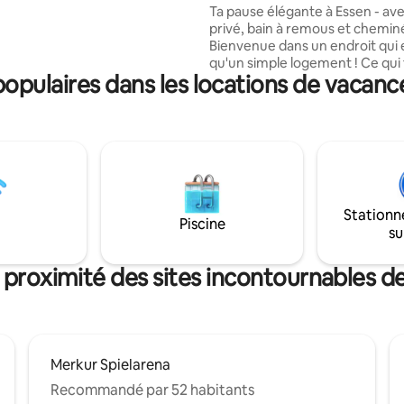
avec sauna et bain à remous
Ta pause élégante à Essen - av
liaison ferroviaire régionale.
privé, bain à remous et chemin
tion sportive se trouve derrière
Bienvenue dans un endroit qui 
. Dans le même bâtiment, nous
qu'un simple logement ! Ce qui t'attend :
 une galerie d'art qui peut être
pulaires dans les locations de vacanc
- Espace bien-être exclusif ave
privé et bain à remous, ainsi q
chaise longue, éclairage indirec
télévision, contrôle de la maiso
intelligente - Salon confortable
table à manger, cheminée et d
fauteuils confortables - ton en
terminer la journée - Chambre
Stationn
avec lit double de haute qualité
Piscine
su
nombreux détails charmants d
chaque pièce
 proximité des sites incontournables d
Merkur Spielarena
Recommandé par 52 habitants