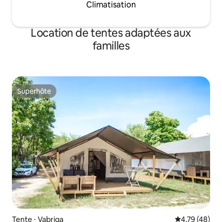
Climatisation
Location de tentes adaptées aux
familles
Superhôte
Superhôte
Tente ⋅ Vabriga
Évaluation mo
4,79 (48)