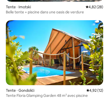
Tente ⋅ Imotski
Évaluation mo
4,82 (28)
Belle tente + piscine dans une oasis de verdure
Tente ⋅ Gondolići
Évaluation mo
4,92 (12)
Tente Floria Glamping Garden 48 m² avec piscine