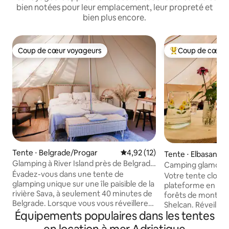
bien notées pour leur emplacement, leur propreté et
bien plus encore.
Coup de cœur voyageurs
Coup de cœur 
Coup de cœur voyageurs
Coups de cœur vo
Tente ⋅ Belgrade/Progar
Évaluation moyenne sur la base
4,92 (12)
Tente ⋅ Elbasan
Glamping à River Island près de Belgrade
Camping glamour 
| Escapade unique
Évadez-vous dans une tente de
dans les montagne
Votre tente cloche
glamping unique sur une île paisible de la
plateforme en bois
rivière Sava, à seulement 40 minutes de
forêts de montagn
Belgrade. Lorsque vous vous réveillerez
Shelcan. Réveillez
dans un intérieur bohème avec vue sur
Équipements populaires dans les tentes
oiseaux, dormez à l
votre propre petite plage, que vous
parcourez des sen