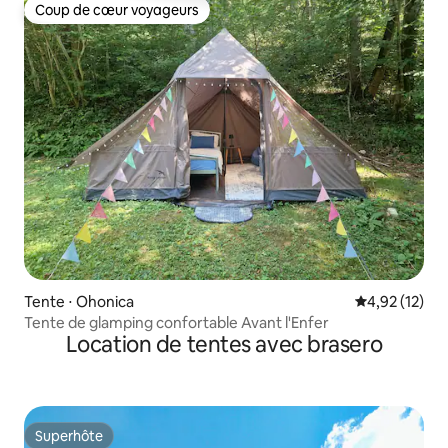
Coup de cœur voyageurs
Coup de cœur voyageurs
Tente ⋅ Ohonica
Évaluation mo
4,92 (12)
Tente de glamping confortable Avant l'Enfer
Location de tentes avec brasero
Superhôte
Superhôte