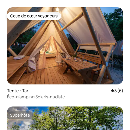
Coup de cœur voyageurs
Coup de cœur voyageurs
Tente ⋅ Tar
Évaluatio
5 (6)
Éco-glamping Solaris-nudiste
Superhôte
Superhôte