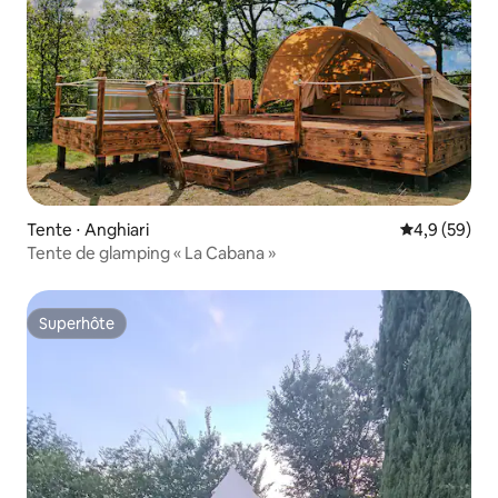
Tente ⋅ Anghiari
Évaluation m
4,9 (59)
Tente de glamping « La Cabana »
Superhôte
Superhôte