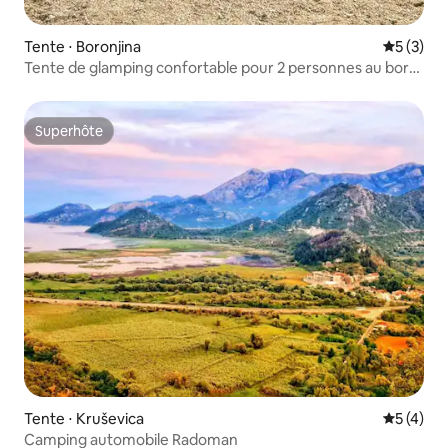
Tente ⋅ Boronjina
Évaluatio
5 (3)
Tente de glamping confortable pour 2 personnes au bord
de la rivière Zeta
Superhôte
Superhôte
Tente ⋅ Kruševica
Évaluatio
5 (4)
Camping automobile Radoman