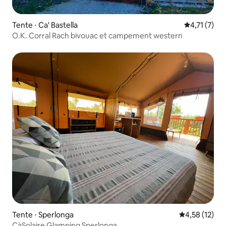
Tente ⋅ Ca' Bastella
Évaluation 
4,71 (7)
O.K. Corral Rach bivouac et campement western
Tente ⋅ Sperlonga
Évaluation mo
4,58 (12)
CàSolaire Glamping Sperlonga