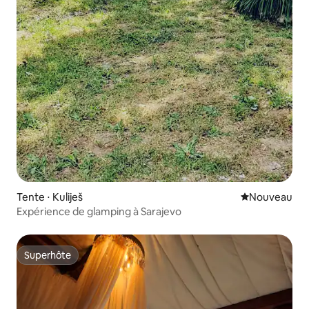
Tente ⋅ Kuliješ
Nouvel hébe
Nouveau
Expérience de glamping à Sarajevo
Superhôte
Superhôte