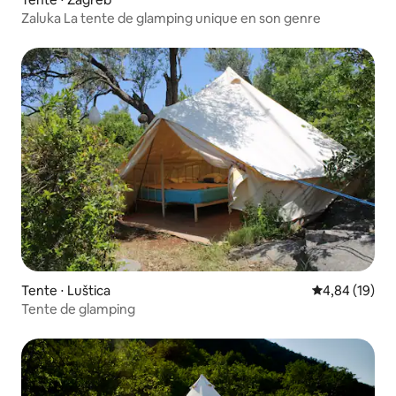
Zaluka La tente de glamping unique en son genre
Tente ⋅ Luštica
Évaluation mo
4,84 (19)
Tente de glamping