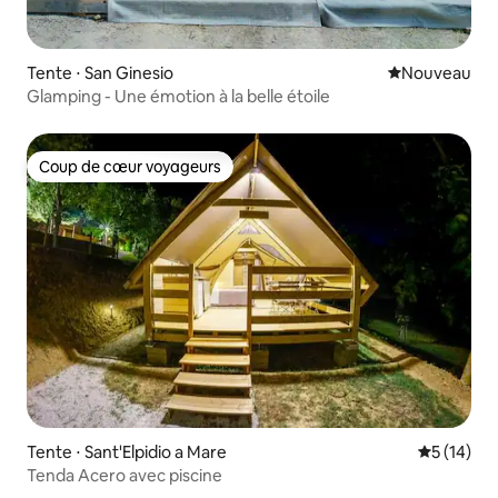
Tente ⋅ San Ginesio
Nouvel hébe
Nouveau
Glamping - Une émotion à la belle étoile
Coup de cœur voyageurs
Coup de cœur voyageurs
Tente ⋅ Sant'Elpidio a Mare
Évaluation
5 (14)
Tenda Acero avec piscine