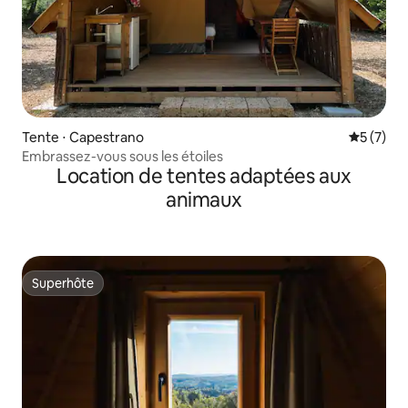
Tente ⋅ Capestrano
Évaluatio
5 (7)
Embrassez-vous sous les étoiles
Location de tentes adaptées aux
animaux
Superhôte
Superhôte