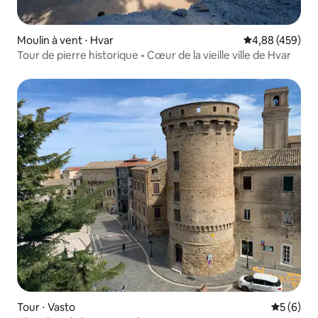
Moulin à vent ⋅ Hvar
Évaluation moy
4,88 (459)
Tour de pierre historique • Cœur de la vieille ville de Hvar
Tour ⋅ Vasto
Évaluatio
5 (6)