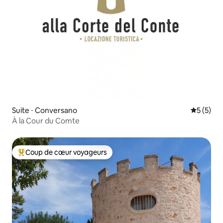
Suite ⋅ Conversano
Évaluatio
5 (5)
À la Cour du Comte
Coup de cœur voyageurs
Coups de cœur voyageurs les plus appréciés