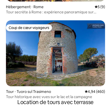
Hébergement ⋅ Rome
Évaluatio
5 (9)
Tour secrète à Rome : expérience panoramique sur
6 étages
Coup de cœur voyageurs
Coup de cœur voyageurs
Tour ⋅ Tuoro sul Trasimeno
Évaluation moy
4,94 (460)
Tour historique avec vues sur le lac et la campagne
Location de tours avec terrasse