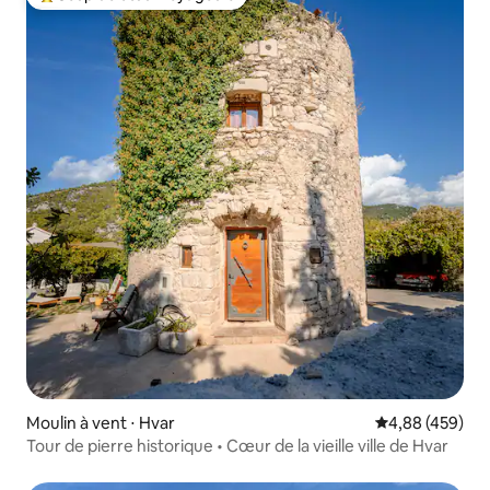
Coups de cœur voyageurs les plus appréciés
Moulin à vent ⋅ Hvar
Évaluation moy
4,88 (459)
Tour de pierre historique • Cœur de la vieille ville de Hvar