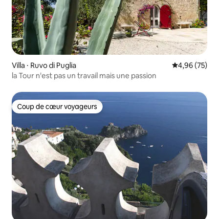
Villa ⋅ Ruvo di Puglia
Évaluation mo
4,96 (75)
la Tour n'est pas un travail mais une passion
Coup de cœur voyageurs
Coup de cœur voyageurs