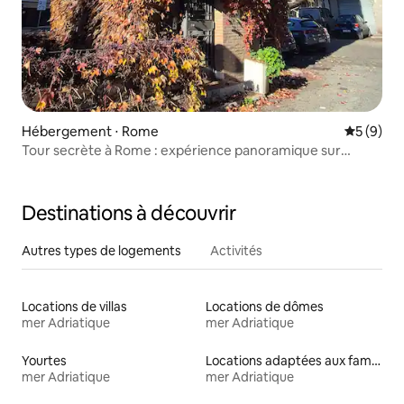
Hébergement ⋅ Rome
Évaluatio
5 (9)
Tour secrète à Rome : expérience panoramique sur
6 étages
Destinations à découvrir
Autres types de logements
Activités
Locations de villas
Locations de dômes
mer Adriatique
mer Adriatique
Yourtes
Locations adaptées aux familles
mer Adriatique
mer Adriatique