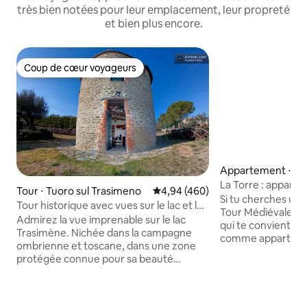
très bien notées pour leur emplacement, leur propreté
et bien plus encore.
Coup de cœur voyageurs
Coup de cœur voyageurs
Appartement ⋅ Br
La Torre : appart
Tour ⋅ Tuoro sul Trasimeno
Évaluation moyenne sur la base 
4,94 (460)
dans une villa
Si tu cherches une
Tour historique avec vues sur le lac et la
Tour Médiévale de V
campagne
Admirez la vue imprenable sur le lac
qui te convient ! U
Trasimène. Nichée dans la campagne
comme appartement m
ombrienne et toscane, dans une zone
parc d'une Demeur
protégée connue pour sa beauté
d'excellence, célè
naturelle, cette tour construite à partir
Un parc séculaire
de matériaux récupérés dispose d'un
d'autrefois, le cha
jardin privé, d'un barbecue et d'une
appartement sur t