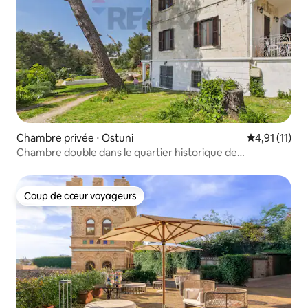
Chambre privée ⋅ Ostuni
Évaluation m
4,91 (11)
Chambre double dans le quartier historique de
Torre Marinella. Piscine.
Coup de cœur voyageurs
Coup de cœur voyageurs