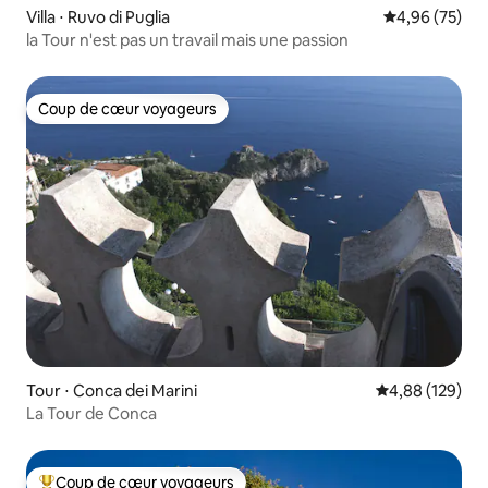
Villa ⋅ Ruvo di Puglia
Évaluation mo
4,96 (75)
la Tour n'est pas un travail mais une passion
Coup de cœur voyageurs
Coup de cœur voyageurs
Tour ⋅ Conca dei Marini
Évaluation moy
4,88 (129)
La Tour de Conca
Coup de cœur voyageurs