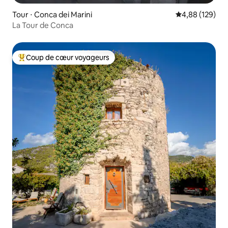
Tour ⋅ Conca dei Marini
Évaluation moy
4,88 (129)
La Tour de Conca
Coup de cœur voyageurs
Coups de cœur voyageurs les plus appréciés