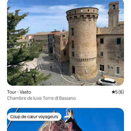
Tour ⋅ Vasto
Évaluatio
5 (6)
Chambre de luxe Torre di Bassano
Coup de cœur voyageurs
Coup de cœur voyageurs