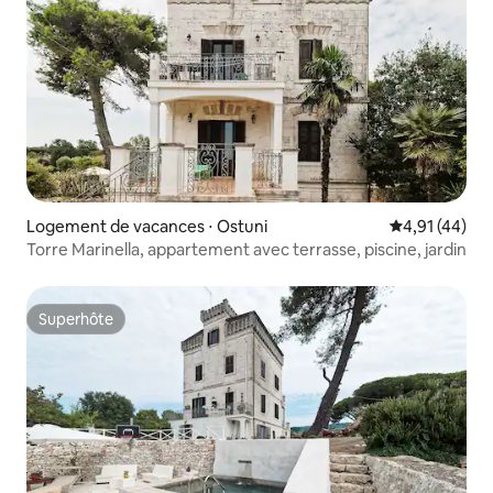
Logement de vacances ⋅ Ostuni
Évaluation mo
4,91 (44)
Torre Marinella, appartement avec terrasse, piscine, jardin
Superhôte
Superhôte