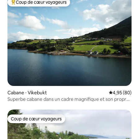
Coup de cœur voyageurs
Coups de cœur voyageurs les plus appréciés
Cabane ⋅ Vikebukt
Évaluation mo
4,95 (80)
Superbe cabane dans un cadre magnifique et son propre
rivage
Coup de cœur voyageurs
Coup de cœur voyageurs