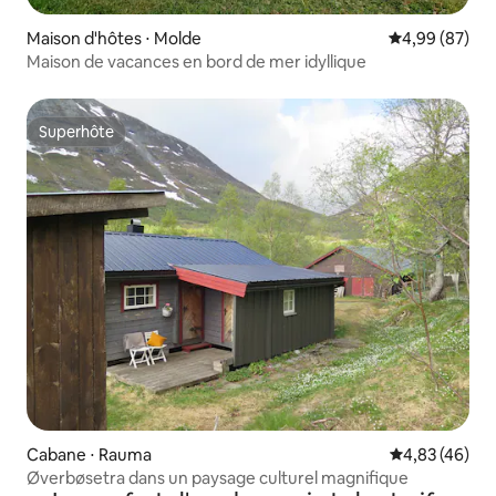
Maison d'hôtes ⋅ Molde
Évaluation mo
4,99 (87)
Maison de vacances en bord de mer idyllique
Superhôte
Superhôte
Cabane ⋅ Rauma
Évaluation mo
4,83 (46)
Øverbøsetra dans un paysage culturel magnifique