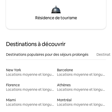
Résidence de tourisme
Destinations à découvrir
Destinations populaires pour des séjours prolongés
Destinati
New York
Barcelone
Locations moyenne et longue durée
Locations moyenne et longue durée
Florence
Athènes
Locations moyenne et longue durée
Locations moyenne et longue durée
Miami
Montréal
Locations moyenne et longue durée
Locations moyenne et longue durée