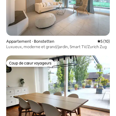
Appartement ⋅ Bonstetten
Évaluation
5 (10)
Luxueux, moderne et grand/jardin, Smart TV/Zurich Zug
Coup de cœur voyageurs
Coup de cœur voyageurs