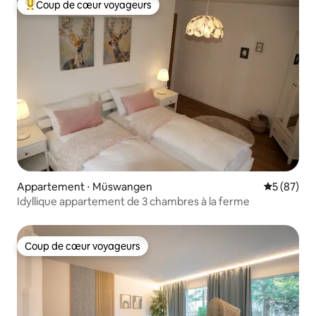
Coup de cœur voyageurs
Coups de cœur voyageurs les plus appréciés
Appartement ⋅ Müswangen
Évaluation
5 (87)
Idyllique appartement de 3 chambres à la ferme
Coup de cœur voyageurs
Coup de cœur voyageurs