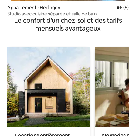
Appartement ⋅ Hedingen
Évaluatio
5 (5)
Studio avec cuisine séparée et salle de bain
Le confort d'un chez-soi et des tarifs
mensuels avantageux
Locations entièrement
Nomades num