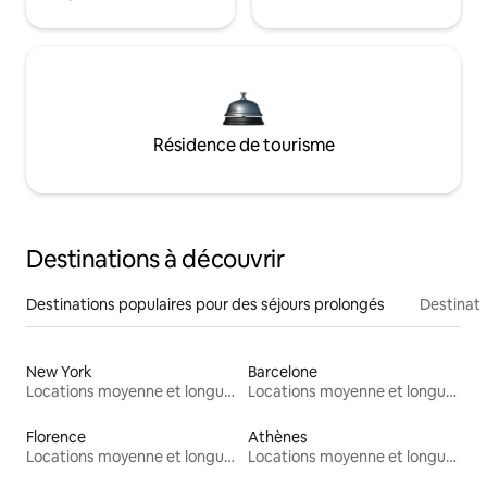
Résidence de tourisme
Destinations à découvrir
Destinations populaires pour des séjours prolongés
Destinati
New York
Barcelone
Locations moyenne et longue durée
Locations moyenne et longue durée
Florence
Athènes
Locations moyenne et longue durée
Locations moyenne et longue durée