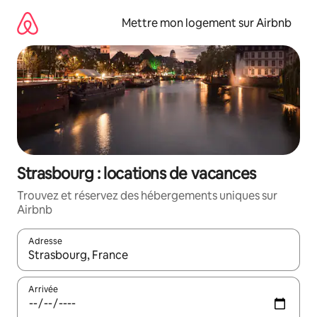
Aller
directement
Mettre mon logement sur Airbnb
au
contenu
Strasbourg : locations de vacances
Trouvez et réservez des hébergements uniques sur
Airbnb
Adresse
Lorsque les résultats s'affichent, utilisez les flèches vers le hau
Arrivée