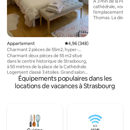
A 3 min de la Petit
cathédrale, vous 
l'emplacement cen
Thomas. La déco a
ancien, pour une 
sent bien, comme u
jardin, vous accéd
charmant et origin
Appartement
Évaluation moyenne sur la base 
4,96 (348)
escapade romanti
Charmant 2 pièces de 55m2, hyper-
riche histoire. En 
centre Cathédrale
Charmant deux pièces de 55 m2 situé
monnaie; des flori
dans le centre historique de Strasbourg,
siècle, c'était un
à 50 mètres de la place de la Cathédrale.
Goethe et ses ami
Logement classé 3 étoiles. Grand salon
d'en profiter aujou
Équipements populaires dans les
avec canapé convertible, cuisine
ouverte entièrement équipée, grande
locations de vacances à Strasbourg
chambre avec placards intégrés,
poutres apparentes. Au 4è étage avec
ascenseur, l'appartement est placé
entre le Parking Gutenberg (100 m) et la
rue des Orfèvres, nombreux
commerces et restaurants à proximité
immédiate. Parking gratuit à 15 minutes
a pied de l appartement