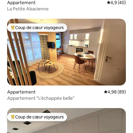
Appartement
Évaluation m
4,9 (40)
La Petite Alsacienne
Coup de cœur voyageurs
Coups de cœur voyageurs les plus appréciés
Appartement
Évaluation mo
4,98 (89)
Appartement "L'échappée belle"
Coup de cœur voyageurs
Coups de cœur voyageurs les plus appréciés