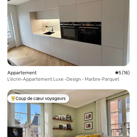
Appartement
Évaluation
5 (16)
L'écrin-Appartement Luxe -Design - Marbre-Parquet
Coup de cœur voyageurs
Coups de cœur voyageurs les plus appréciés