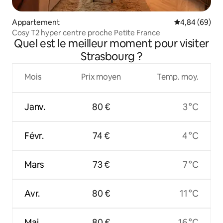
Appartement
Évaluation mo
4,84 (69)
Cosy T2 hyper centre proche Petite France
Quel est le meilleur moment pour visiter
Strasbourg ?
Mois
Prix moyen
Temp. moy.
Janv.
80 €
3 °C
Févr.
74 €
4 °C
Mars
73 €
7 °C
Avr.
80 €
11 °C
Mai
80 €
16 °C