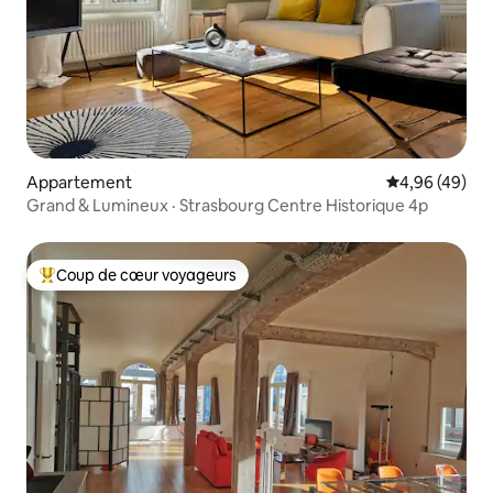
Appartement
Évaluation mo
4,96 (49)
Grand & Lumineux · Strasbourg Centre Historique 4p
Coup de cœur voyageurs
Coups de cœur voyageurs les plus appréciés