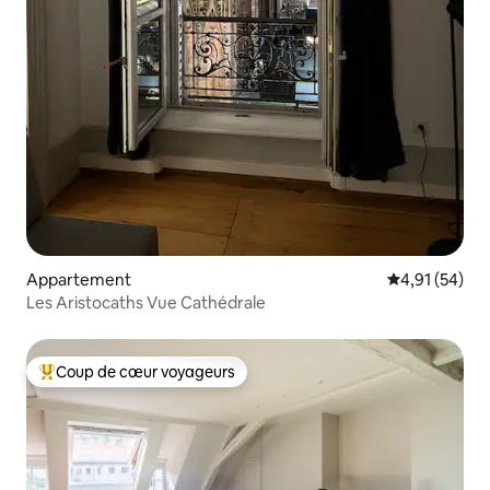
Appartement
Évaluation mo
4,91 (54)
Les Aristocaths Vue Cathédrale
Coup de cœur voyageurs
Coups de cœur voyageurs les plus appréciés