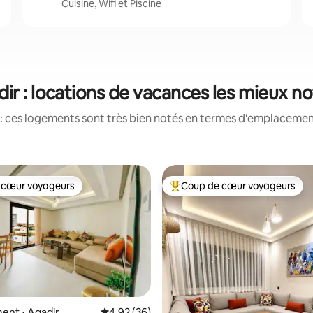
Cuisine, Wifi et Piscine
ir : locations de vacances les mieux n
: ces logements sont très bien notés en termes d'emplacement
 cœur voyageurs
Coup de cœur voyageurs
 cœur voyageurs
Coups de cœur voyageurs les p
 sur la base de 11 commentaires : 5 sur 5
ent ⋅ Agadir
Évaluation moyenne sur la base de 36 commen
4,92 (36)