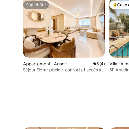
Superhôte
Coup 
Superhôte
Coups de
Appartement ⋅ Agadir
Évaluation moyenn
5 (4)
Villa ⋅ Alm
Séjour Elora : piscine, confort et accès à
6P Agadir
la plage
Lina 5*