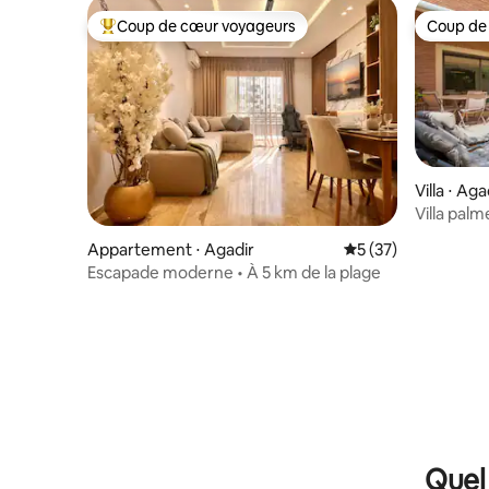
Coup de cœur voyageurs
Coup de
Coups de cœur voyageurs les plus appréciés
Coup de
Villa ⋅ Aga
Villa palm
Appartement ⋅ Agadir
Évaluation moyenne
5 (37)
Escapade moderne • À 5 km de la plage
Quel 