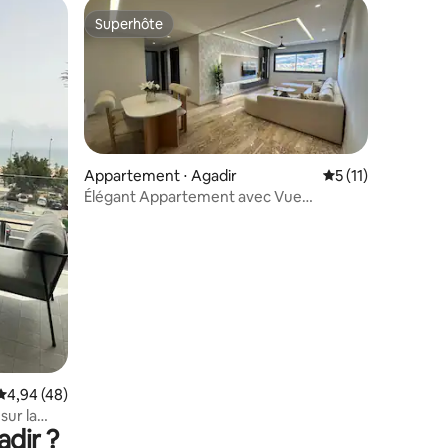
Superhôte
Superhôte
taires : 4,95 sur 5
Appartement ⋅ Agadir
Évaluation moyenn
5 (11)
Élégant Appartement avec Vue
Panoramique
Évaluation moyenne sur la base de 48 commentaires : 4,94 sur 5
4,94 (48)
sur la
adir ?