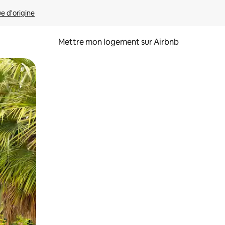
ue d'origine
Mettre mon logement sur Airbnb
sant glisser.