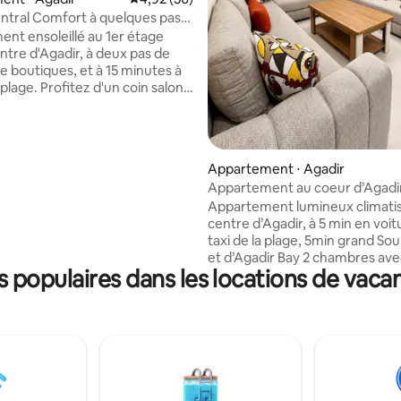
ntral Comfort à quelques pas
e d'Agadir
nt ensoleillé au 1er étage
ntre d'Agadir, à deux pas de
e boutiques, et à 15 minutes à
 plage. Profitez d'un coin salon
le avec une télévision 65", une
 Wi-Fi rapide et une cuisine
 Nous vous aidons à planifier
iences inoubliables :
Appartement ⋅ Agadir
es à dos de chameau, coucher
Appartement au coeur d’Agadi
et sandboard à Agadir Sahara,
Appartement lumineux climati
 à Paradise Valley, surf, skate,
centre d’Agadir, à 5 min en voi
ski, pêche et plus encore.
taxi de la plage, 5min grand Sou
e transfert aéroport disponible.
et d’Agadir Bay 2 chambres av
les voyageurs enregistrés sont
populaires dans les locations de vaca
Simmons haut de gamme salon
 aucun visiteur extérieur.
cocooning, séjour lumineux et 
américaine . Situé au 1er étage
maison je veille personnellemen
qualité de l’accueil. Plus qu’un
je vous garantis un séjour agré
confortable et chaleureux. Idéa
familles, couples ou voyageurs