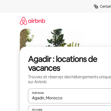
Aller
Certai
directement
au
contenu
Agadir : locations de
vacances
Trouvez et réservez des hébergements uniqu
sur Airbnb
Adresse
Lorsque les résultats s'affichent, utilisez les flèc
Arrivée