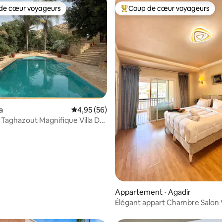
de cœur voyageurs
Coup de cœur voyageurs
 cœur voyageurs les plus appréciés
Coups de cœur voyageurs les p
e sur la base de 4 commentaires : 5 sur 5
a
Évaluation moyenne sur la base de 56 commen
4,95 (56)
 Taghazout Magnifique Villa Dar
Appartement ⋅ Agadir
Élégant appart Chambre Salon
Marina Montagne