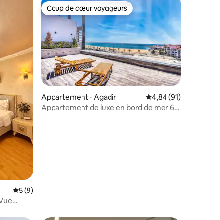
Coup de cœur voyageurs
lus appréciés
Coup de cœur voyageurs
Appartement ⋅ Agadir
Évaluation moyenne su
4,84 (91)
Appartement de luxe en bord de mer 6-
taires : 4,95 sur 5
7p
Évaluation moyenne sur la base de 9 commentaires : 5 sur 5
5 (9)
 Vue