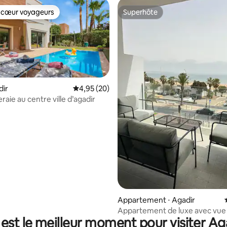
 cœur voyageurs
Superhôte
 cœur voyageurs
Superhôte
dir
Évaluation moyenne sur la base de 20 commen
4,95 (20)
eraie au centre ville d’agadir
 sur la base de 37 commentaires : 5 sur 5
Appartement ⋅ Agadir
Appartement de luxe avec vue 
est le meilleur moment pour visiter Ag
mer