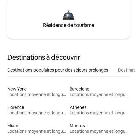
Résidence de tourisme
Destinations à découvrir
Destinations populaires pour des séjours prolongés
Destinati
New York
Barcelone
Locations moyenne et longue durée
Locations moyenne et longue durée
Florence
Athènes
Locations moyenne et longue durée
Locations moyenne et longue durée
Miami
Montréal
Locations moyenne et longue durée
Locations moyenne et longue durée