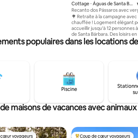
astronomique avec barbecue.
Cottage ⋅ Águas de Santa Bár
se de plusieurs options de loisirs
bara
Recanto dos Pássaros avec ver
s gratuit, comme un porte-
piscine chauffée
🌳 Retraite à la campagne avec 
acs de pêche sportive et des
chauffée ! Logement élégant 
 Accès aux restaurants, aux
accueillir jusqu'à 12 personnes
t plus encore. @casaluzsb
de Santa Bárbara. Des loisirs en
ements populaires dans les locations d
intimité et une connexion avec 
✨ Points forts : • GRANDE pisci
chauffée • Verger exclusif avec 
frais • Climatisation et télévisio
connectée dans les 3 chambres 
rapide et télévision par câble • 
quelques pas de la place, du re
et du centre commercial. 🚗 Places de
Stationn
stationnement disponibles (no
Piscine
su
couvertes) ⚠️ Les voyageurs d
apporter leur propre linge de lit
toilette
 de maisons de vacances avec animaux
 cœur voyageurs
Coup de cœur voyageurs