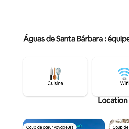
espace g
Elle dispo
avec accè
vélos, 6 l
sentiers.
marchés e
Águas de Santa Bárbara : équip
Cuisine
Wifi
Location
Coup de cœur voyageurs
Coup de