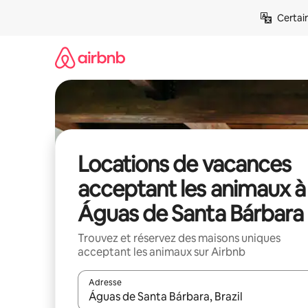
Aller
Certai
directement
au
contenu
Locations de vacances
acceptant les animaux à
Águas de Santa Bárbara
Trouvez et réservez des maisons uniques
acceptant les animaux sur Airbnb
Adresse
Lorsque les résultats s'affichent, utilisez les flèc