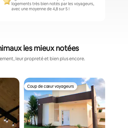
logements très bien notés par les voyageurs,
avec une moyenne de 4,8 sur 5 !
animaux les mieux notées
ment, leur propreté et bien plus encore.
Cottage 
Coup de cœur voyageurs
Coup
lus appréciés
Coup de cœur voyageurs
Coups d
Barbara
Thermas :
climatisat
Casa bie
d'Águas d
est entiè
d'excell
une pisci
dans chaq