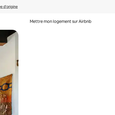
ue d'origine
Mettre mon logement sur Airbnb
sant glisser.