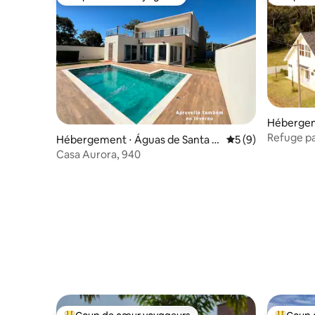
Coup de cœur voyageurs
Coup de
Hébergem
ta Bárbar
Refuge pa
Hébergement ⋅ Águas de Santa B
Évaluation moyenn
5 (9)
oublier l
árbara
Casa Aurora, 940