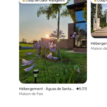
Coup de cœur voyageurs
Coup 
Coups de cœur voyageurs les plus appréciés
Coups de
Hébergem
árbara
Maison de
Bárbara
Hébergement ⋅ Águas de Santa B
Évaluation moyenne
5 (11)
árbara
Maison de Paix