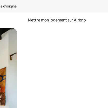
ue d'origine
Mettre mon logement sur Airbnb
sant glisser.