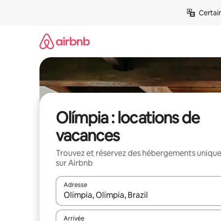
Aller
Certai
directement
au
contenu
Olímpia : locations de
vacances
Trouvez et réservez des hébergements uniqu
sur Airbnb
Adresse
Lorsque les résultats s'affichent, utilisez les flèc
Arrivée