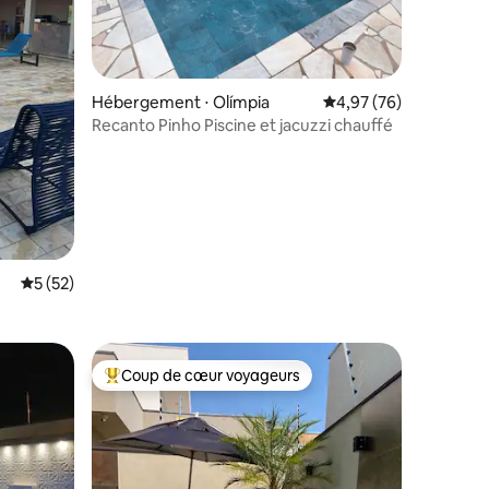
ntaires : 4,95 sur 5
Hébergement ⋅ Olímpia
Évaluation moyenne su
4,97 (76)
Recanto Pinho Piscine et jacuzzi chauffé
Évaluation moyenne sur la base de 52 commentaires : 5 sur 5
5 (52)
Coup de cœur voyageurs
lus appréciés
Coups de cœur voyageurs les plus appréciés