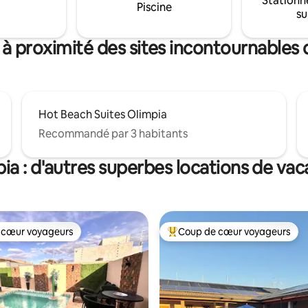
Stationn
 à café express DolceGusto☕ -
solo ou groupe jusqu'à 3 amis, 
Piscine
su
de bain🚿 - Garagem 6 voitures
est incroyable et parfait pour v
ENT Près du parc aquatique,
séjour.
 et des restaurants.
 à proximité des sites incontournables 
Hot Beach Suites Olimpia
Recommandé par 3 habitants
ia : d'autres superbes locations de va
 cœur voyageurs
Coup de cœur voyageurs
 cœur voyageurs
Coups de cœur voyageurs les p