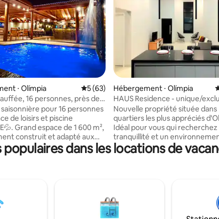
 la base de 101 commentaires : 4,97 sur 5
ent ⋅ Olímpia
Évaluation moyenne sur la base de 63 co
5 (63)
Hébergement ⋅ Olímpia
É
hauffée, 16 personnes, près des
HAUS Residence - unique/exclu
 saisonnière pour 16 personnes
Nouvelle propriété située dans 
e de loisirs et piscine
quartiers les plus appréciés d'O
💦. Grand espace de 1 600 m²,
Idéal pour vous qui recherchez
ent construit et adapté aux
tranquillité et un environnemen
populaires dans les locations de vacan
 Nous sommes Recanto Quinta
pour profiter de vos vacance
 de loisirs
voyager pour le travail et les aff
t : - 3 chambres avec salle de
Maison entière à votre disposit
ative et climatisation 🛏️ -
construite avec 1 chambre, sal
hauffée♨️ - Espace barbecue 🍖
cuisine, salle de bain, buanderie
re🍳 - Réfrigérateur🧊 -
garage pour 2 véhicules, pouva
🍻 - Télévision connectée 75 📺
accueillir jusqu'à 3 personnes. 
 - Distributeur d'eau💧
couple avec jusqu'à 1 enfant, 