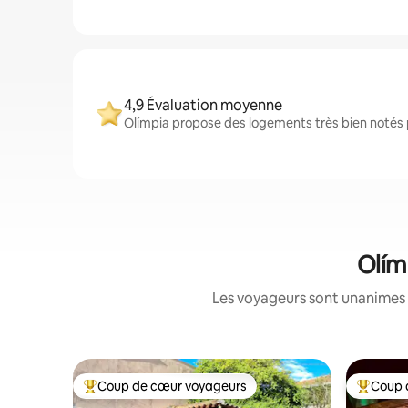
4,9 Évaluation moyenne
Olímpia propose des logements très bien notés p
Olím
Les voyageurs sont unanimes 
Coup de cœur voyageurs
Coup 
Coups de cœur voyageurs les plus appréciés
Coups de