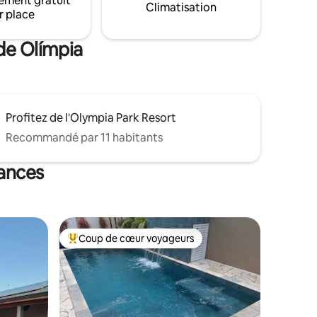
ement gratuit
cet espace
Climatisation
r place
otre
de Olímpia
Profitez de l'Olympia Park Resort
Recommandé par 11 habitants
cances
Coup de cœur voyageurs
lus appréciés
Coups de cœur voyageurs les plus appréciés