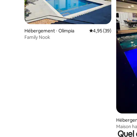
Hébergement ⋅ Olímpia
Évaluation moyenne sur
4,95 (39)
Family Nook
Hébergem
Maison ha
Quel 
chauffée