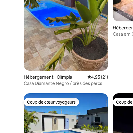
Hébergem
Casa em 
Hébergement ⋅ Olímpia
Évaluation moyenne su
4,95 (21)
Casa Diamante Negro / près des parcs
Coup de cœur voyageurs
Coup de
Coup de cœur voyageurs
Coup de