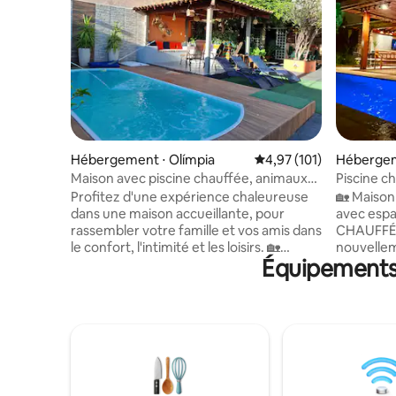
Hébergement ⋅ Olímpia
Évaluation moyenne sur
4,97 (101)
Hébergem
Maison avec piscine chauffée, animaux
Piscine c
acceptés gratuitement, à 5 min des
thermes
Profitez d'une expérience chaleureuse
🏡 Maison
thermes
dans une maison accueillante, pour
avec espac
rassembler votre famille et vos amis dans
CHAUFFÉE
le confort, l'intimité et les loisirs. 🏡
nouvellem
Équipements 
Maison entièrement équipée à 5 minutes
familles.
de Thermas dos Laranjais et à 3 pâtés de
das Palmeiras. Espace
maisons du centre-ville d'Olímpia. 🏊
comprenan
Piscine chauffée (filet de sécurité). 🐾
bains priv
Jusqu'à 2 animaux sont acceptés sans
Piscine c
frais supplémentaires. 🛏️ Peut accueillir
- Cuisiniè
jusqu'à 9 personnes dans 3 chambres : 2
Brasserie
à l'étage et 1 au rez-de-chaussée, toutes
- Wi-Fi 📶