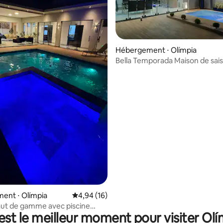
 la base de 39 commentaires : 4,95 sur 5
Hébergement ⋅ Olímpia
Bella Temporada Maison de sai
Olímpia SP
ent ⋅ Olímpia
Évaluation moyenne sur la base de 16 comme
4,94 (16)
ut de gamme avec piscine
est le meilleur moment pour visiter Olí