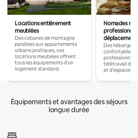
Locations entièrement
Nomades num
meublées
professionnel
déplacement
Des cabanes de montagne
paisibles aux appartements
Des hébergem
urbains pratiques, ces
confortables p
locations meublées offrent
professionnels
tous les équipements d'un
télétravail dis
logement standard.
et d'espaces de
Équipements et avantages des séjours
longue durée