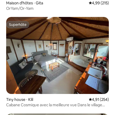
Maison d'hôtes ⋅ Gita
Évaluation moy
4,99 (215)
OrYam/Or-Yam
Superhôte
Superhôte
Tiny house ⋅ Klil
Évaluation moy
4,91 (254)
Cabane Cosmique avec la meilleure vue Dans le village
écologique de Klil