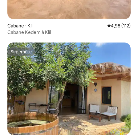
Cabane ⋅ Klil
Évaluation moy
4,98 (112)
Cabane Kedem à Klil
Superhôte
Superhôte