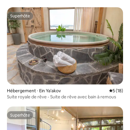
Superhôte
Superhôte
Hébergement ⋅ Ein Ya'akov
Évaluation
5 (18)
Suite royale de rêve - Suite de rêve avec bain à remous
Superhôte
Superhôte