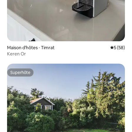
Maison d'hôtes ⋅ Timrat
Évaluation
5 (58)
Keren Or
Superhôte
Superhôte