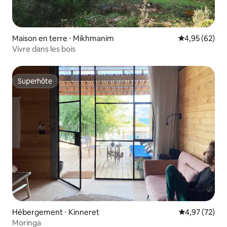
Maison en terre ⋅ Mikhmanim
Évaluation mo
4,95 (62)
Vivre dans les bois
Superhôte
Superhôte
Hébergement ⋅ Kinneret
Évaluation mo
4,97 (72)
Moringa