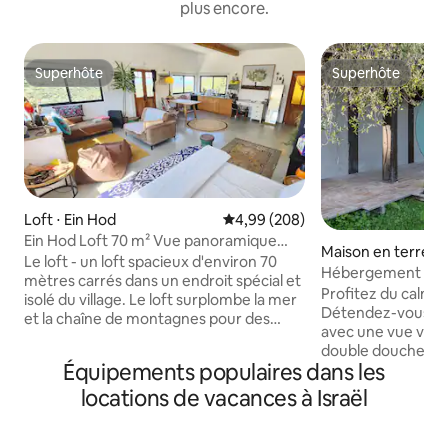
plus encore.
Superhôte
Superhôte
Superhôte
Superhôte
Loft ⋅ Ein Hod
Évaluation moyenne sur la base 
4,99 (208)
Ein Hod Loft 70 m² Vue panoramique
Maison en terre ⋅ 
magique et spectaculaire sur la mer et la
Le loft - un loft spacieux d'environ 70
Hébergement rom
montagne
mètres carrés dans un endroit spécial et
personnes avec v
Profitez du calme 
isolé du village. Le loft surplombe la mer
Détendez-vous dan
et la chaîne de montagnes pour des
avec une vue verte
vues panoramiques et des couchers de
double douche et d'
soleil spectaculaires. L'intérieur du loft
Équipements populaires dans les
aspect unique d'un
est décoré avec des matériaux naturels
exposé, comme le 
locations de vacances à Israël
avec des périmètres éclairant l'espace
a été construit. 
et créant une sensation d'aquarium
l'atmosphère d'un
unique que la nature fait partie de
construite par un 