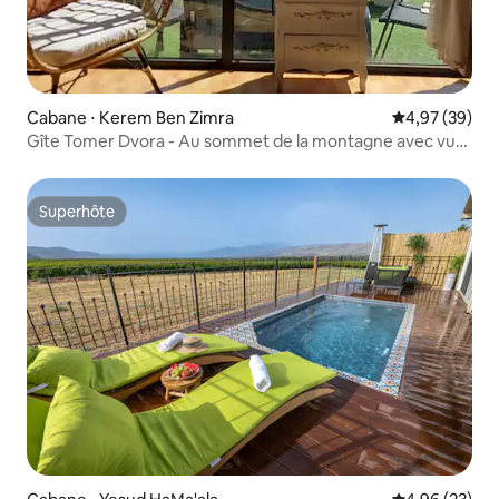
Cabane ⋅ Kerem Ben Zimra
Évaluation mo
4,97 (39)
Gîte Tomer Dvora - Au sommet de la montagne avec vue.
Jacuzzi. Intimité totale
Superhôte
Superhôte