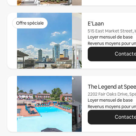
0 sur 0 élément visible
E'Laan
Offre spéciale
515 East Market Street, I
Loyer mensuel de base
Revenus moyens pour u
Contacte
0 sur 0 élément visible
The Legend at Spe
2202 Fair Oaks Drive, Sp
Loyer mensuel de base
Revenus moyens pour u
Contacte