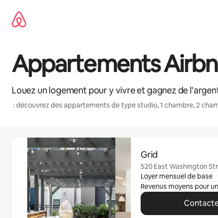
Aller
directement
au
contenu
Appartements Airbnb
Louez un logement pour y vivre et gagnez de l'argent
: découvrez des appartements de type studio, 1 chambre, 2 cham
0 sur 0 élément visible
Grid
520 East Washington Stre
Loyer mensuel de base
Revenus moyens pour u
Contacte