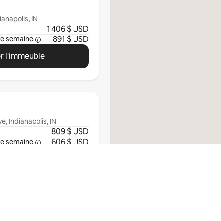
ianapolis, IN
1 406 $ USD
891 $ USD
ne semaine
r l'immeuble
e, Indianapolis, IN
809 $ USD
606 $ USD
ne semaine
r l'immeuble
Tout afficher
tments