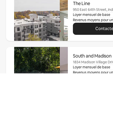
The Line
950 East 64th Street, Ind
Loyer mensuel de base
Revenus moyens pour u
Contacte
0 sur 0 élément visible
South and Madison
1834 Madison Village Driv
Loyer mensuel de base
Revenus moyens pour u
Contacte
Trouvez votre
0 sur 0 élément visible
appartement
Bayview Club Apar
Offre spéciale