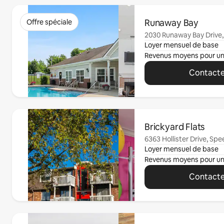
0 sur 0 élément visible
Runaway Bay
Offre spéciale
2030 Runaway Bay Drive,
Loyer mensuel de base
Revenus moyens pour u
Contacte
0 sur 0 élément visible
Brickyard Flats
6363 Hollister Drive, Spe
Loyer mensuel de base
Revenus moyens pour u
Contacte
0 sur 0 élément visible