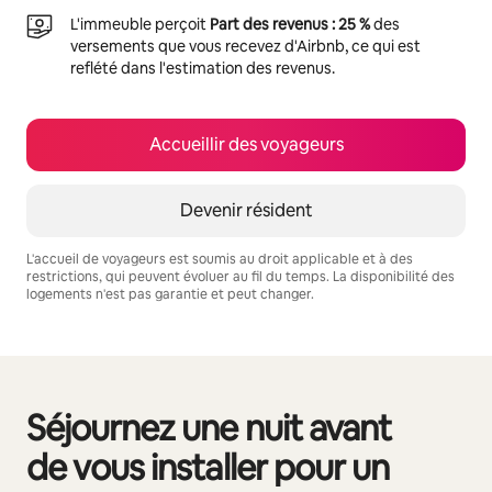
L'immeuble perçoit
Part des revenus : 25 %
des
versements que vous recevez d'Airbnb, ce qui est
reflété dans l'estimation des revenus.
Accueillir des voyageurs
Devenir résident
L'accueil de voyageurs est soumis au droit applicable et à des
restrictions, qui peuvent évoluer au fil du temps. La disponibilité des
logements n'est pas garantie et peut changer.
Vos revenus potentiels sont de €623 par mois
Séjournez une nuit avant
0 sur 0 élément visible
de vous installer pour un