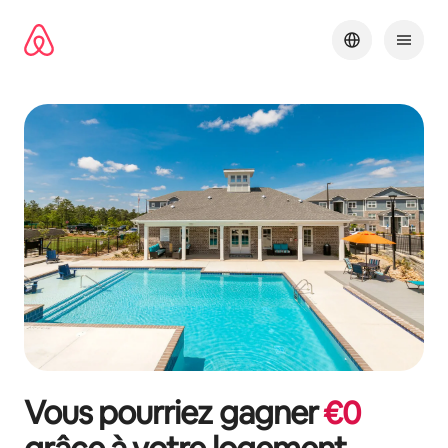
Aller
directement
au
contenu
Vous pourriez gagner
€
0