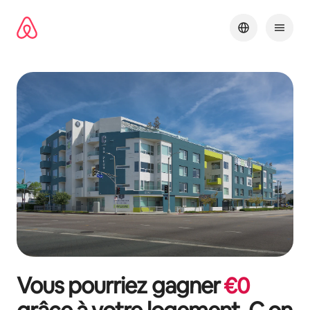
Aller
directement
au
contenu
Vous pourriez gagner
€
0