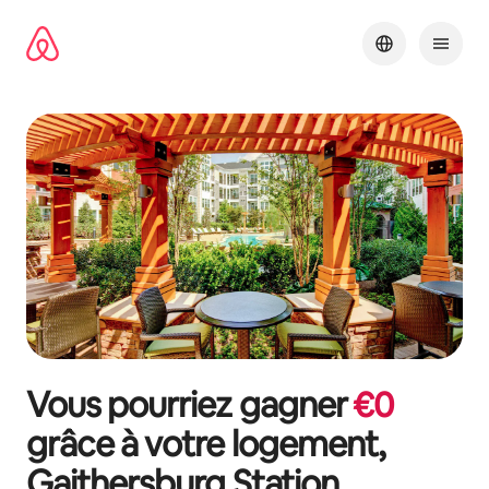
Aller
directement
au
contenu
Vous pourriez gagner
€
0
grâce à votre logement,
Gaithersburg Station
.