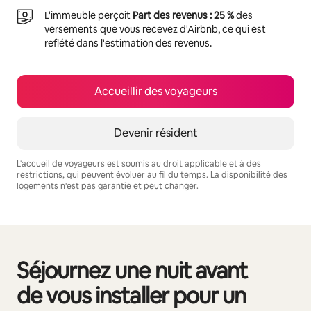
L'immeuble perçoit
Part des revenus : 25 %
des
versements que vous recevez d'Airbnb, ce qui est
reflété dans l'estimation des revenus.
Accueillir des voyageurs
Devenir résident
L'accueil de voyageurs est soumis au droit applicable et à des
restrictions, qui peuvent évoluer au fil du temps. La disponibilité des
logements n'est pas garantie et peut changer.
Vos revenus potentiels sont de €436 par mois
Séjournez une nuit avant
0 sur 0 élément visible
de vous installer pour un