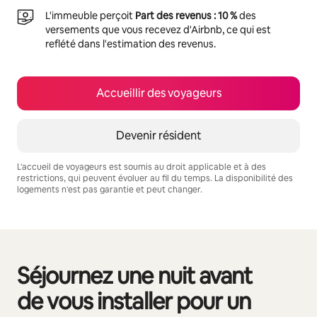
L'immeuble perçoit
Part des revenus : 10 %
des
versements que vous recevez d'Airbnb, ce qui est
reflété dans l'estimation des revenus.
Accueillir des voyageurs
Devenir résident
L'accueil de voyageurs est soumis au droit applicable et à des
restrictions, qui peuvent évoluer au fil du temps. La disponibilité des
logements n'est pas garantie et peut changer.
Vos revenus potentiels sont de €797 par mois
Séjournez une nuit avant
0 sur 0 élément visible
de vous installer pour un