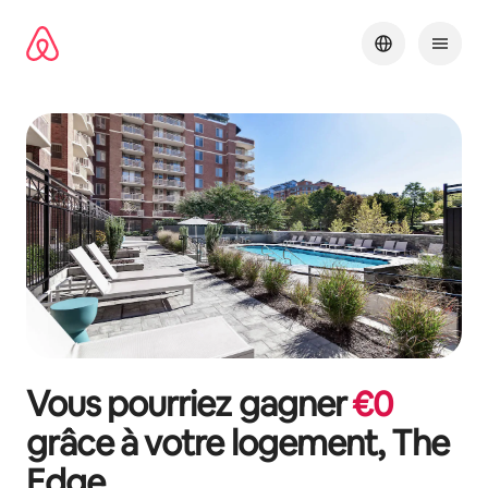
Aller
directement
au
contenu
Vous pourriez gagner
€
0
grâce à votre logement,
The
Edge
.