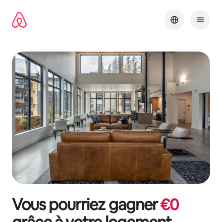
Aller
directement
au
contenu
Vous pourriez gagner
€
0