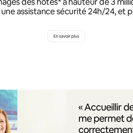
ges des hôtes* à hauteur de 3 milli
, une assistance sécurité 24h/24, et p
En savoir plus
« Accueillir 
me permet de
correctement