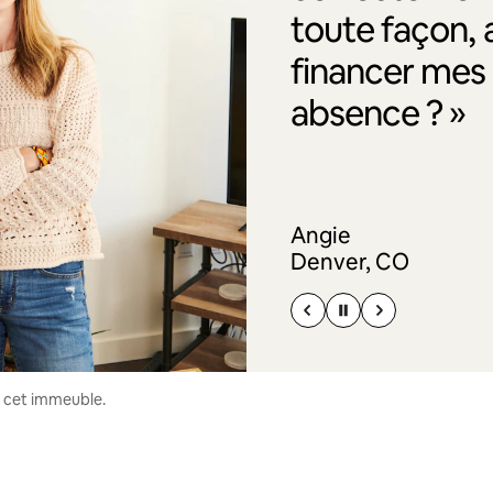
toute façon, 
financer me
absence ? »
Angie
Denver, CO
s cet immeuble.