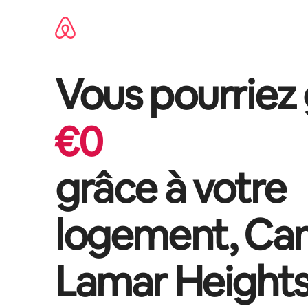
Aller
directement
au
contenu
Vous pourriez
€
0
grâce à votre
logement,
Ca
Lamar Height