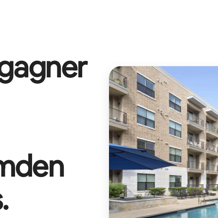
 gagner
mden
s
.