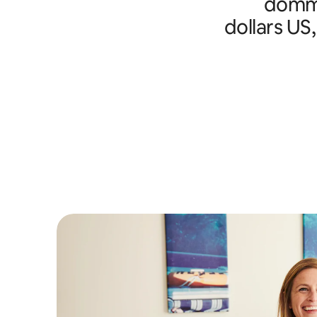
domma
dollars US