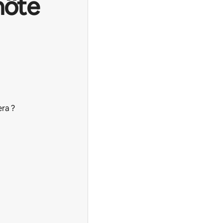
hôte
ra ?