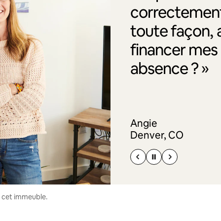
correctement
toute façon, 
financer me
absence ? »
Angie
Denver, CO
s cet immeuble.