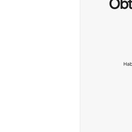
Obt
Hab