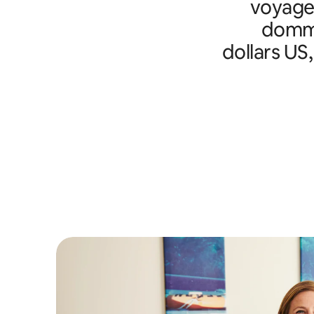
voyageu
domma
dollars US