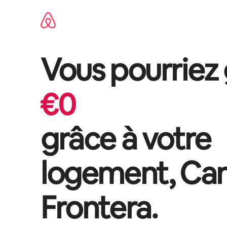
Aller
directement
au
contenu
Vous pourriez
€
0
grâce à votre
logement,
Ca
Frontera
.