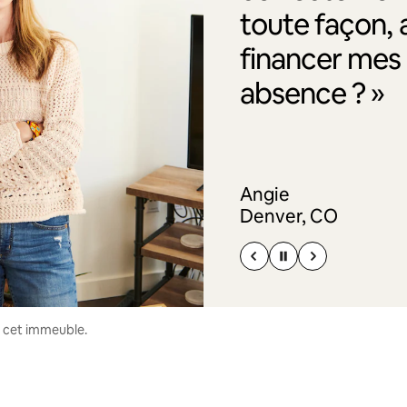
toute façon, 
financer me
absence ? »
Angie
Denver, CO
s cet immeuble.