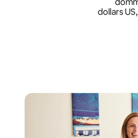
domma
dollars US