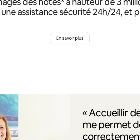
ges des hôtes* à hauteur de 3 milli
, une assistance sécurité 24h/24, et p
En savoir plus
« Accueillir 
me permet de
correctement