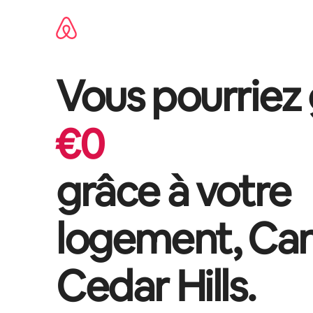
Aller
directement
au
contenu
Vous pourriez
€
0
grâce à votre
logement,
Ca
Cedar Hills
.