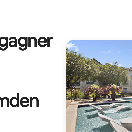
 gagner
mden