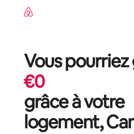
Aller
directement
au
contenu
Vous pourriez
€
0
grâce à votre
logement,
Ca