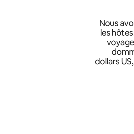
Nous avo
les hôtes
voyageu
domma
dollars US