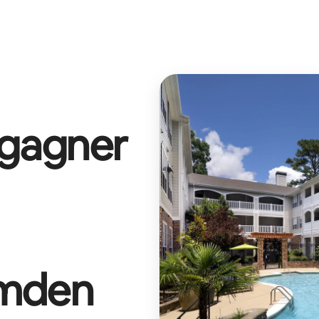
 gagner
mden