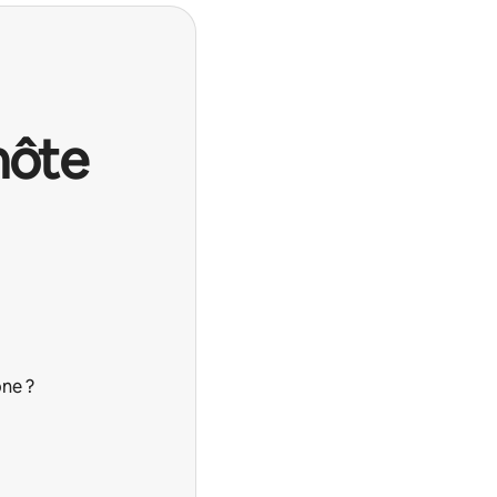
hôte
ne ?