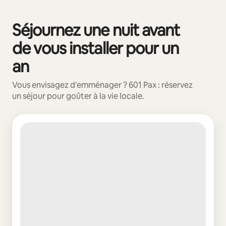
Vos revenus potentiels sont de €533 par mois
Séjournez une nuit avant
0 sur 0 élément visible
de vous installer pour un
an
Vous envisagez d'emménager ? 601 Pax : réservez
un séjour pour goûter à la vie locale.