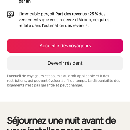
par an
.
L'immeuble perçoit
Part des revenus : 25 %
des
versements que vous recevez d'Airbnb, ce qui est
reflété dans l'estimation des revenus.
Accueillir des voyageurs
Devenir résident
L'accueil de voyageurs est soumis au droit applicable et à des
restrictions, qui peuvent évoluer au fil du temps. La disponibilité des
logements n'est pas garantie et peut changer.
Vos revenus potentiels sont de €1154 par mois
Séjournez une nuit avant de
0 sur 0 élément visible