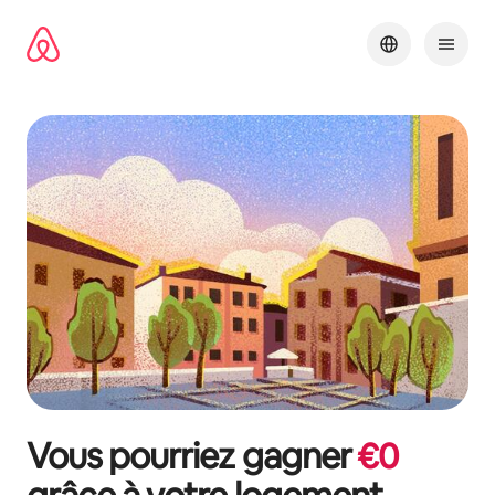
Aller
directement
au
contenu
Vous pourriez gagner
€
0