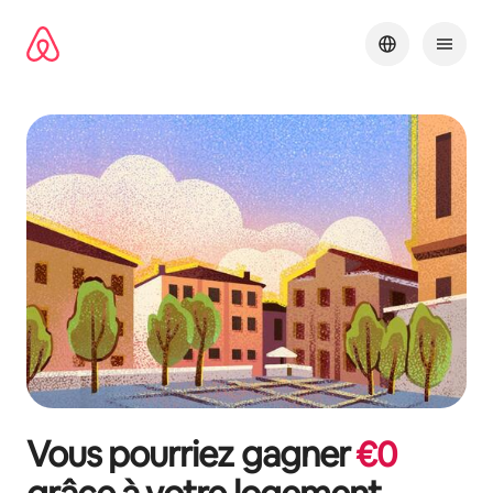
Aller
directement
au
contenu
Vous pourriez gagner
€
0