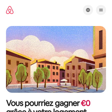
Aller
directement
au
contenu
Vous pourriez gagner
€
0