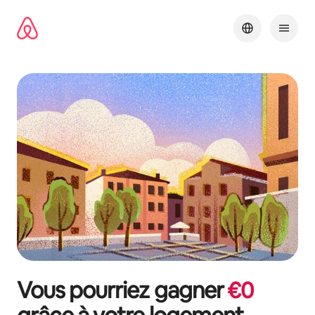
Aller
directement
au
contenu
Vous pourriez gagner
€
0