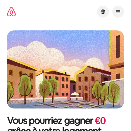
Aller
directement
au
contenu
Vous pourriez gagner
€
0