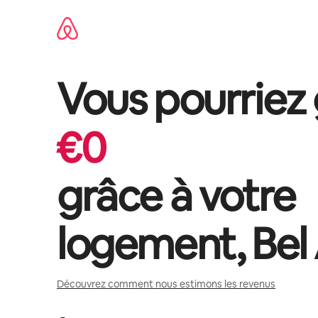
Aller
directement
au
contenu
Vous pourriez
€
0
grâce à votre
logement,
Bel 
Découvrez comment nous estimons les revenus