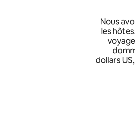
Nous avo
les hôtes
voyageu
domma
dollars US