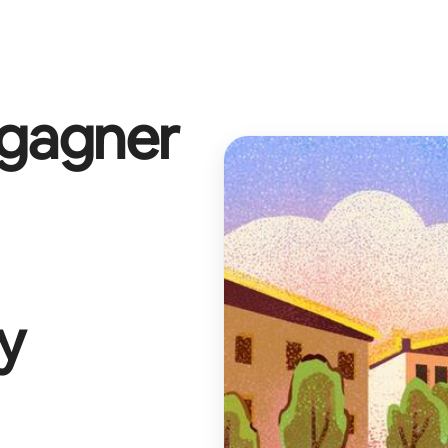
 gagner
ey