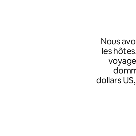
Nous avo
les hôtes
voyageu
domma
dollars US