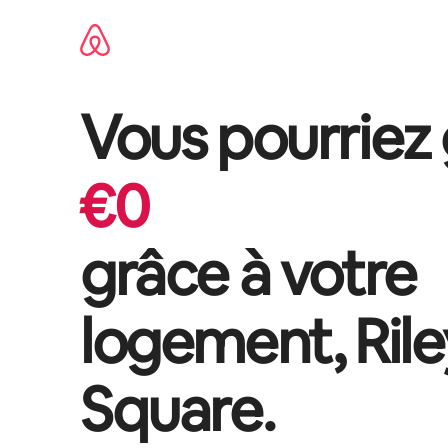
Aller
directement
au
contenu
Vous pourriez
€
0
grâce à votre
logement,
Ril
Square
.