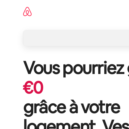
Aller
directement
au
contenu
Vous pourriez
€
0
grâce à votre
logement,
Ves