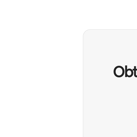
Vos revenus potentiels sont de €618 par mois
Obt