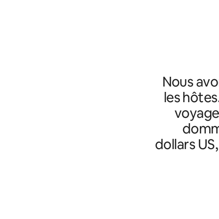
Nous avo
les hôtes
voyageu
domma
dollars US