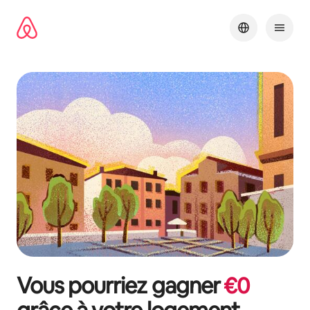
Aller
directement
au
contenu
Vous pourriez gagner
€
0