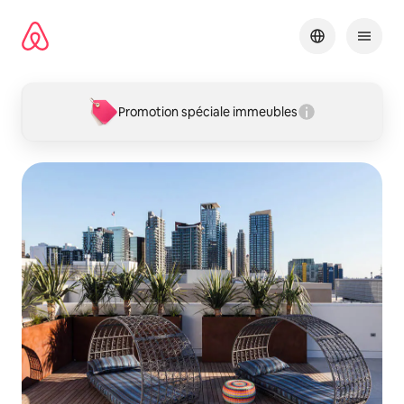
Aller
directement
au
contenu
Promotion spéciale immeubles