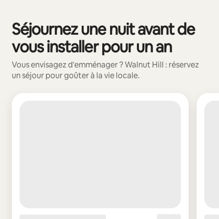
Vos revenus potentiels sont de €471 par mois
Séjournez une nuit avant de
0 sur 0 élément visible
vous installer pour un an
Vous envisagez d'emménager ? Walnut Hill : réservez
un séjour pour goûter à la vie locale.