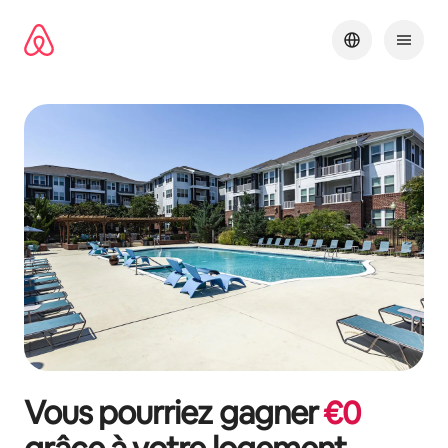
Aller
directement
au
contenu
Vous pourriez gagner
€
0