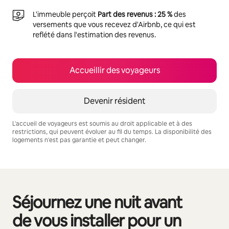
L'immeuble perçoit
Part des revenus : 25 %
des
versements que vous recevez d'Airbnb, ce qui est
reflété dans l'estimation des revenus.
Accueillir des voyageurs
Devenir résident
L'accueil de voyageurs est soumis au droit applicable et à des
restrictions, qui peuvent évoluer au fil du temps. La disponibilité des
logements n'est pas garantie et peut changer.
Vos revenus potentiels sont de €611 par mois
Séjournez une nuit avant
0 sur 0 élément visible
de vous installer pour un