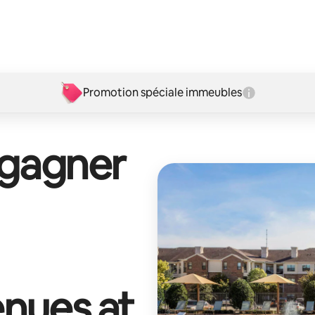
Promotion spéciale immeubles
 gagner
nues at