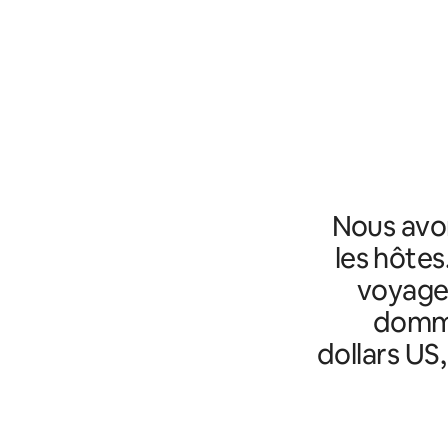
Nous avo
les hôtes
voyageu
domma
dollars US