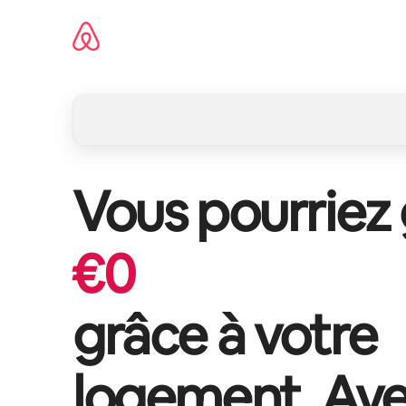
Aller
directement
au
contenu
Vous pourriez
€
0
grâce à votre
logement,
Ave