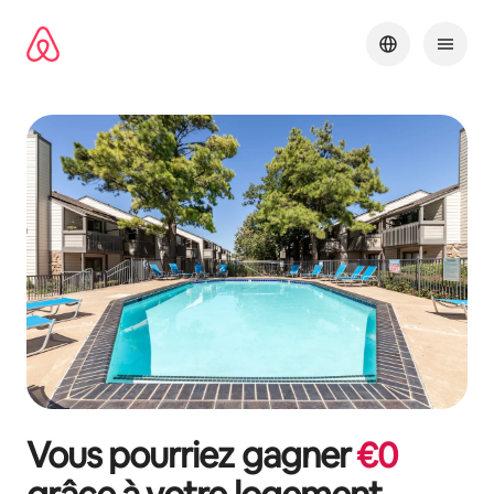
Aller
directement
au
contenu
Vous pourriez gagner
€
0