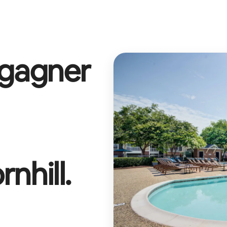
 gagner
rnhill
.