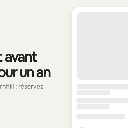
t avant
pour un an
hill : réservez