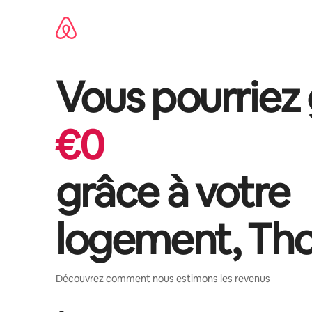
Aller
directement
au
contenu
Vous pourriez
€
0
grâce à votre
logement,
Tho
Découvrez comment nous estimons les revenus