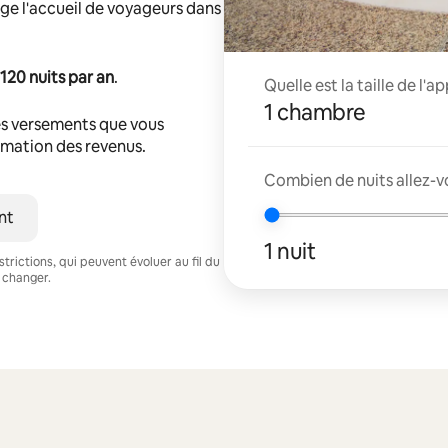
ge l'accueil de voyageurs dans
120 nuits par an
.
Quelle est la taille de l'
1 chambre
s versements que vous
timation des revenus.
Combien de nuits allez-v
nt
1 nuit
trictions, qui peuvent évoluer au fil du
 changer.