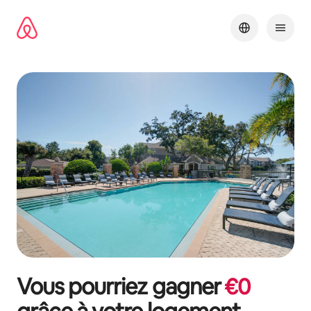
Aller
directement
au
contenu
Vous pourriez gagner
€
0